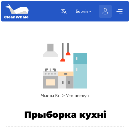
Берлін
Чысты Кіт
>
Усе паслугі
Прыборка кухні