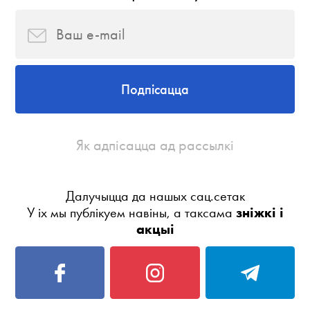
Подпісацца
Як адпісацца ад рассылкі
Далучыцца да нашых сац.сетак
У іх мы публікуем навіны, а таксама
зніжкі і
акцыі