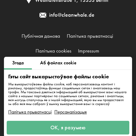
Westhafenstraße 1, 13353 Berlin
info@cleanwhale.de
Публічная дамова
Палітыка прыватнасці
Палітыка cookies
Impressum
Згода
Аб файлах cookie
CleanWhale GmbH, HRB 240046 B, DE353460818
Гэты сайт выкарыстоўвае файлы cookie
Westhafenstraße 1, 13353 Berlin
Мы выкарыстоўваем файлы cookie, каб персаналізаваць кантэнт і
рэкламу, прадастаўляць функцыі сацыяльных сетак і аналізаваць наш
трафік. Мы таксама дзелімся інфармацыяй аб выкарыстанні вамі нашага
сайта з нашымі партнёрамі па сацыяльных сетках, рэкламе і аналітыцы,
якія могуць спалучаць яе з іншай інфармацыяй, якую вы мы прадаставілі
ім або якія яны сабралі ў выніку выкарыстання вамі іх сэрвісаў
Палітыка прыватнасці
Персаналізацыя
Напішыце нам
ОК, я разумею