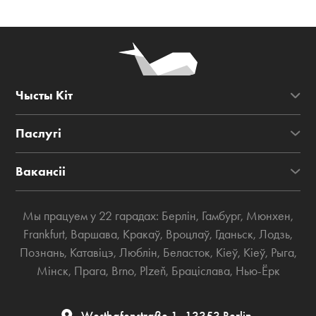
Чысты Кіт
Паслугі
Вакансіі
Мы працуем у 22 гарадах:
Берлін
,
Гамбург
,
Мюнхен
,
Frankfurt
,
Варшава
,
Кракаў
,
Вроцлаў
,
Гданьск
,
Лодзь
,
Познань
,
Катавіцэ
,
Люблін
,
Беласток
,
Кіеў
,
Кіеў
,
Рыга
,
Мінск
,
Прага
,
Brno
,
Plzeň
,
Браціслава
,
Нью-Ёрк