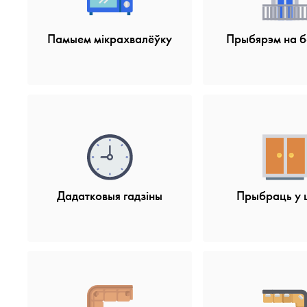
Памыем мікрахвалёўку
Прыбярэм на б
Дадатковыя гадзіны
Прыбраць у