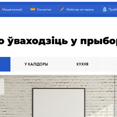
Мыццё вокнаў
Хімчыстка
Майстар на гадзіну
Прыбі
о ўваходзіць у прыбо
У КАЛІДОРЫ
КУХНЯ