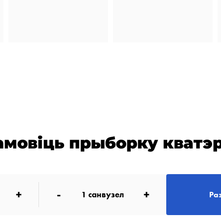
амовіць прыборку кватэ
+
-
+
1
санвузел
Ра