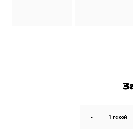
З
-
1
пакой