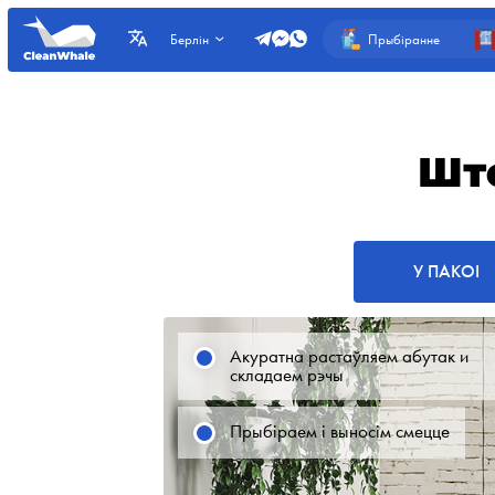
Прыбіранне
Берлін
Шт
У ПАКОІ
Акуратна растаўляем абутак и
складаем рэчы
Прыбіраем і выносім смецце