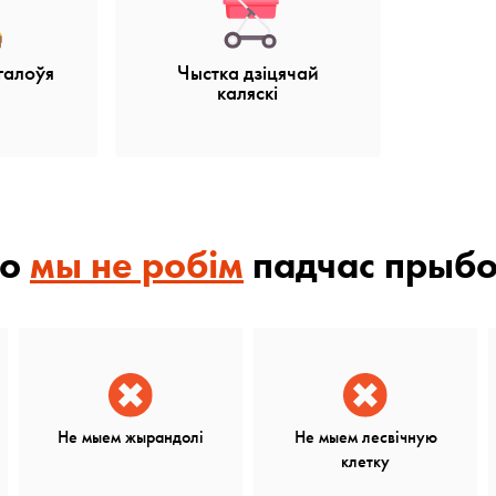
галоўя
Чыстка дзіцячай
каляскі
то
мы не робім
падчас прыбо
Не мыем жырандолі
Не мыем лесвічную
клетку