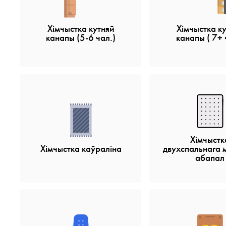
Хімчыстка кутняй
Хімчыстка к
канапы (5-6 чал.)
канапы ( 7+ 
Хімчыстк
Хімчыстка каўраліна
двухспальнага 
абапал