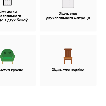
Хімчыстка
Хімчыстка
наспальнага
двухспальнага матраца
а з двух бакоў
ыстка крэсла
Хімчыстка зэдліка