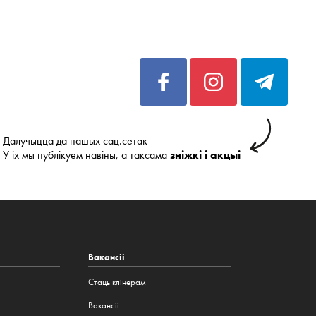
Далучыцца да нашых сац.сетак
У іх мы публікуем навіны, а таксама
зніжкі і акцыі
Вакансіі
Стаць клінерам
Вакансіі