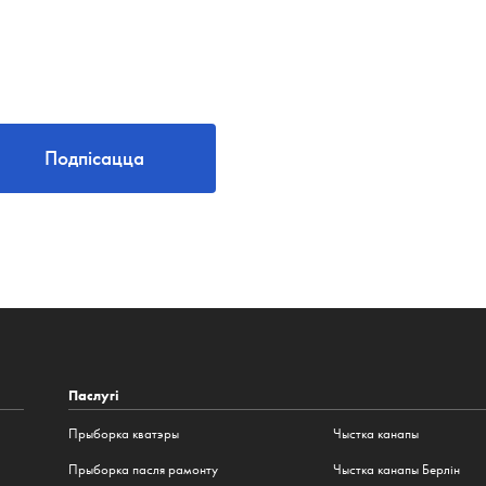
Подпісацца
Паслугі
Прыборка кватэры
Чыстка канапы
Прыборка пасля рамонту
Чыстка канапы Берлін