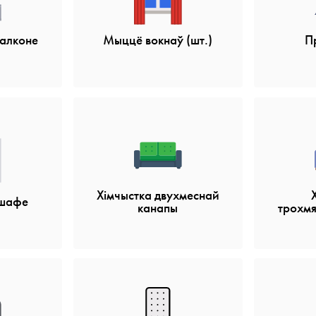
алконе
Мыццё вокнаў (шт.)
П
Хімчыстка двухмеснай
 шафе
канапы
трохм