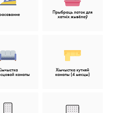
Прыбраць латок для
расаванне
хатніх жывёлаў
Хімчыстка
Хімчыстка кутняй
ясцовай канапы
канапы (4 месцы)