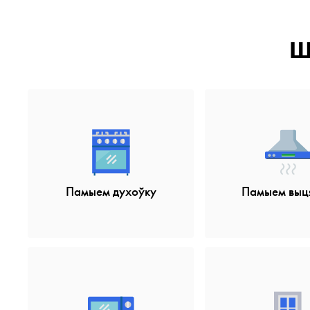
Ш
Памыем духоўку
Памыем выц