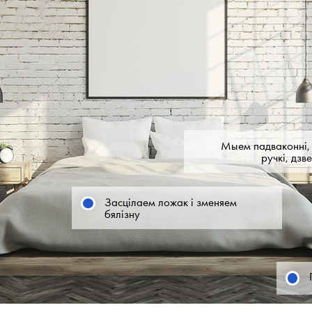
Мыем падваконні, 
ручкі, дзв
Засцілаем ложак і зменяем
бялізну