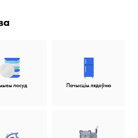
ва
мыем посуд
Пачысцім лядоўню