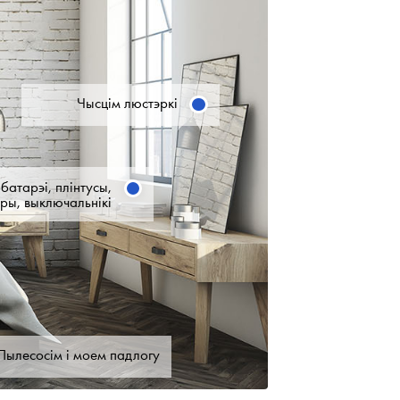
Чысцім люстэркі
батарэі, плінтусы,
еры, выключальнікі
Пылесосім і моем падлогу