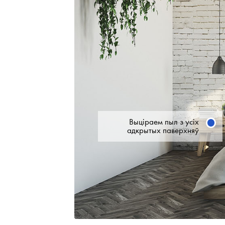
Выціраем пыл з усіх
адкрытых паверхняў