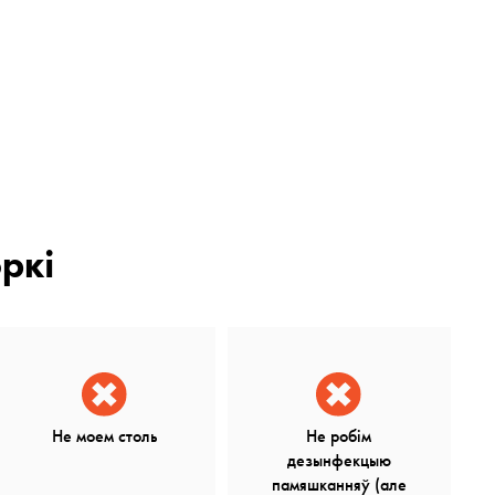
ркі
Не моем столь
Не робім
дезынфекцыю
памяшканняў (але