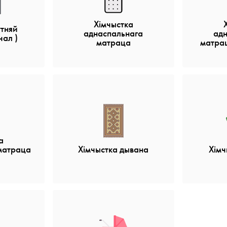
Хімчыстка
утняй
аднаспальнага
ад
чал )
матраца
матрац
а
матраца
Хімчыстка дывана
Хімч