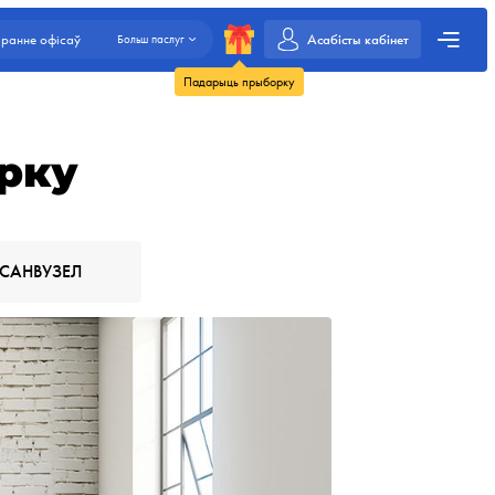
Асабісты кабінет
ранне офісаў
Больш паслуг
Падарыць прыборку
рку
САНВУЗЕЛ
Прыбіраем смец