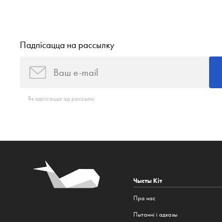
Падпісацца на рассылку
Як адпісацца ад рассылкі
Чысты Кіт
Пра нас
Пытанні і адказы