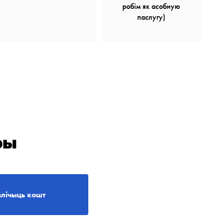
робім як асобную
паслугу)
ры
злічыць кошт