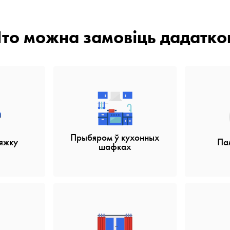
то можна замовіць дадатко
Прыбяром ў кухонных
яжку
Па
шафках