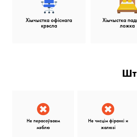
Хімчыстка офіснага
Хімчыстка пад
крэсла
ложка
Ш
Не перасоўваем
Не чисцім фіранкі и
мэблю
жалюзі