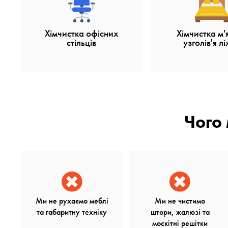
Хімчистка офісних
Хімчистка м'
стільців
узголів'я л
Чого
Ми не рухаємо меблі
Ми не чистимо
та габаритну техніку
штори, жалюзі та
москітні решітки