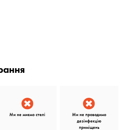
рання
Ми не миємо стелі
Ми не проводимо
дезінфекцію
приміщень