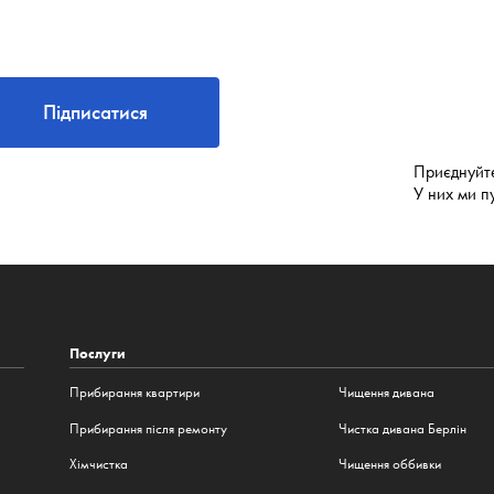
Підписатися
Приєднуйт
У них ми п
Послуги
Прибирання квартири
Чищення дивана
Прибирання після ремонту
Чистка дивана Берлін
Хімчистка
Чищення оббивки