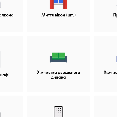
алкона
Миття вікон (шт.)
П
Хімчистка двомісного
Хімчис
шафі
дивана