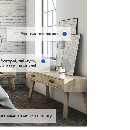
Чистимо дзеркала
батареї, плінтуси,
ки, двері, вимикачі
ососимо та миємо підлогу