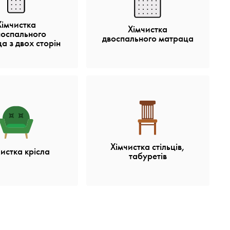
Хімчистка
Хімчистка
носпального
двоспального матраца
а з двох сторін
Хімчистка стільців,
истка крісла
табуретів