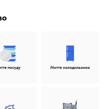
во
ття посуду
Миття холодильника