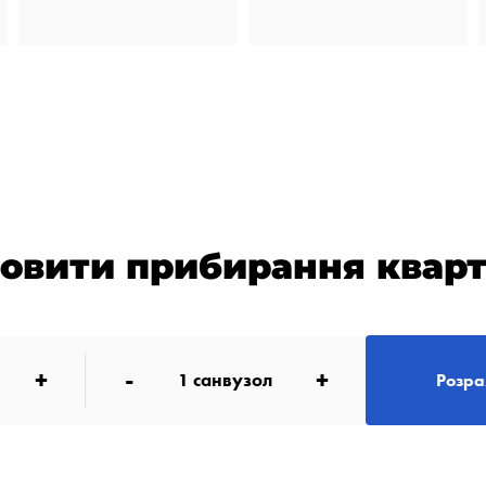
овити прибирання квар
+
-
+
1
санвузол
Розра