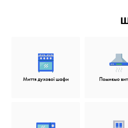
Щ
Миття духової шафи
Помиємо ви