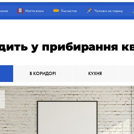
ання
Миття вікон
Хімчистка
Чоловік на годину
дить у прибирання к
В КОРИДОРІ
КУХНЯ