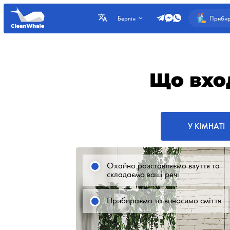
Прибир
Берлін
Що вхо
У КІМНАТІ
Охайно розставляємо взуття та
складаємо ваші речі
Прибираємо та виносимо сміття