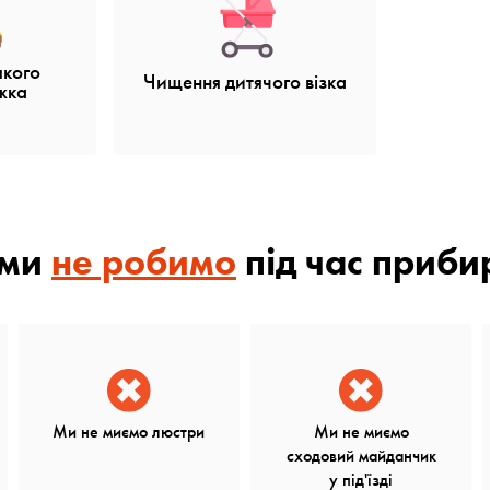
якого
Чищення дитячого візка
іжка
 ми
не робимо
під час приби
Ми не миємо люстри
Ми не миємо
сходовий майданчик
у під'їзді