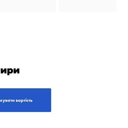
тири
хувати вартість