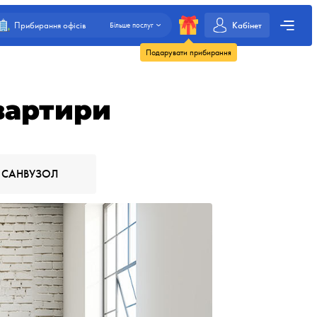
Кабінет
Прибирання офісів
Більше послуг
Подарувати прибирання
вартири
САНВУЗОЛ
Прибираємо сміт