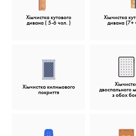
Хімчистка кутового
Хімчистка ку
дивана ( 5-6 чол. )
дивана (7+ 
Хімчистк
Хімчистка килимового
двоспального 
покриття
з обох бок