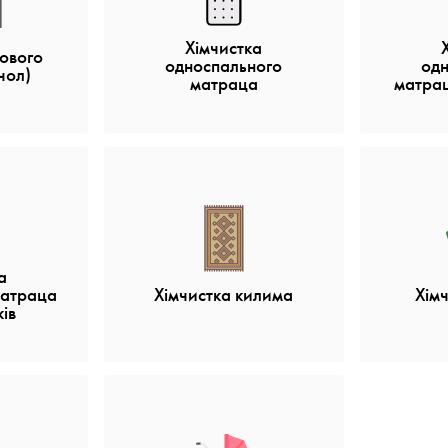
Хімчистка
тового
односпального
од
чол)
матраца
матрац
а
матраца
Хімчистка килима
Хімч
ів