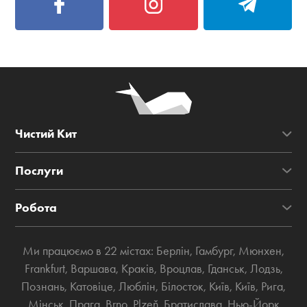
Чистий Кит
Послуги
Робота
Ми працюємо в 22 містах:
Берлін
,
Гамбург
,
Мюнхен
,
Frankfurt
,
Варшава
,
Краків
,
Вроцлав
,
Гданськ
,
Лодзь
,
Познань
,
Катовіце
,
Люблін
,
Білосток
,
Київ
,
Київ
,
Рига
,
Мінськ
,
Прага
,
Brno
,
Plzeň
,
Братислава
,
Нью-Йорк