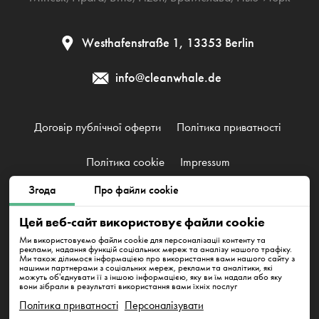
Westhafenstraße 1, 13353 Berlin
info@cleanwhale.de
Договір публічної оферти
Політика приватності
Політика cookie
Impressum
Згода
Про файли cookie
CleanWhale GmbH, HRB 240046 B, DE353460818
Цей веб-сайт використовує файли cookie
Westhafenstraße 1, 13353 Berlin
Ми використовуємо файли cookie для персоналізації контенту та
реклами, надання функцій соціальних мереж та аналізу нашого трафіку.
Ми також ділимося інформацією про використання вами нашого сайту з
нашими партнерами з соціальних мереж, реклами та аналітики, які
можуть об'єднувати її з іншою інформацією, яку ви їм надали або яку
вони зібрали в результаті використання вами їхніх послуг
Політика приватності
Персоналізувати