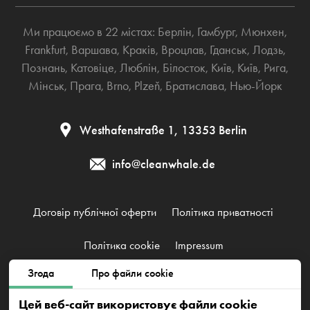
Ми працюємо в 22 містах:
Берлін
,
Гамбург
,
Мюнхен
,
Frankfurt
,
Варшава
,
Краків
,
Вроцлав
,
Гданськ
,
Лодзь
,
Познань
,
Катовіце
,
Люблін
,
Білосток
,
Київ
,
Київ
,
Рига
,
Мінськ
,
Прага
,
Brno
,
Plzeň
,
Братислава
,
Нью-Йорк
Westhafenstraße 1, 13353 Berlin
info@cleanwhale.de
Договір публічної оферти
Політика приватності
Політика cookie
Impressum
Згода
Про файли cookie
CleanWhale GmbH, HRB 240046 B, DE353460818
Westhafenstraße 1, 13353 Berlin
Цей веб-сайт використовує файли cookie