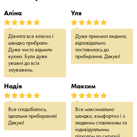
Аліна
Уля
Дівчата все класно і
Дуже приємна людина,
швидко прибрали.
відповідально
Дуже чисто відмили
поставилась до
кухню. Були дуже
прибирання. Дякую!
уважні до всіх
зауважень.
Надія
Максим
Все сподобалось,
Все максимально
ідеальне прибирання!
швидко, комфортно і з
Дякую!
людяним ставленням та
індивідуальним
підходом до ситуації.