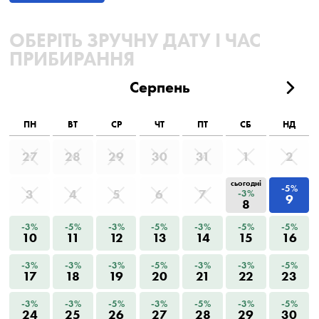
ОБЕРІТЬ ЗРУЧНУ ДАТУ І ЧАС
ПРИБИРАННЯ
Серпень
ПН
ВТ
СР
ЧТ
ПТ
СБ
НД
27
28
29
30
31
1
2
сьогодні
-5%
3
4
5
6
7
-3%
9
8
-3%
-5%
-3%
-5%
-3%
-5%
-5%
10
11
12
13
14
15
16
-3%
-3%
-3%
-5%
-3%
-3%
-5%
17
18
19
20
21
22
23
-3%
-3%
-5%
-3%
-5%
-3%
-5%
24
25
26
27
28
29
30