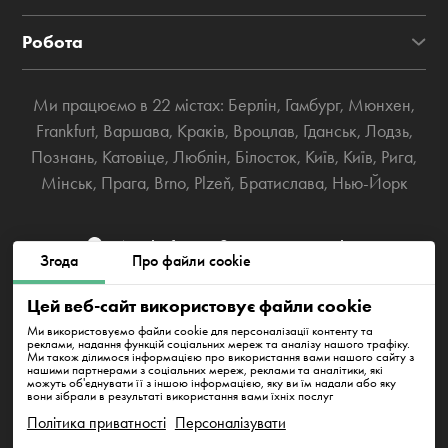
Робота
Ми працюємо в 22 містах:
Берлін
,
Гамбург
,
Мюнхен
,
Frankfurt
,
Варшава
,
Краків
,
Вроцлав
,
Гданськ
,
Лодзь
,
Познань
,
Катовіце
,
Люблін
,
Білосток
,
Київ
,
Київ
,
Рига
,
Мінськ
,
Прага
,
Brno
,
Plzeň
,
Братислава
,
Нью-Йорк
Westhafenstraße 1, 13353 Berlin
Згода
Про файли cookie
info@cleanwhale.de
Цей веб-сайт використовує файли cookie
Ми використовуємо файли cookie для персоналізації контенту та
реклами, надання функцій соціальних мереж та аналізу нашого трафіку.
Ми також ділимося інформацією про використання вами нашого сайту з
Договір публічної оферти
Політика приватності
нашими партнерами з соціальних мереж, реклами та аналітики, які
можуть об'єднувати її з іншою інформацією, яку ви їм надали або яку
вони зібрали в результаті використання вами їхніх послуг
Політика cookie
Impressum
Політика приватності
Персоналізувати