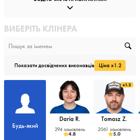
ВИБЕРІТЬ КЛІНЕРА
Показати досвідчених виконавців
Ціна x1.2
x1.2
Daria R.
Tomasz Z.
Будь-який
294 замовлень
2061 замовлень
4.8
5.0