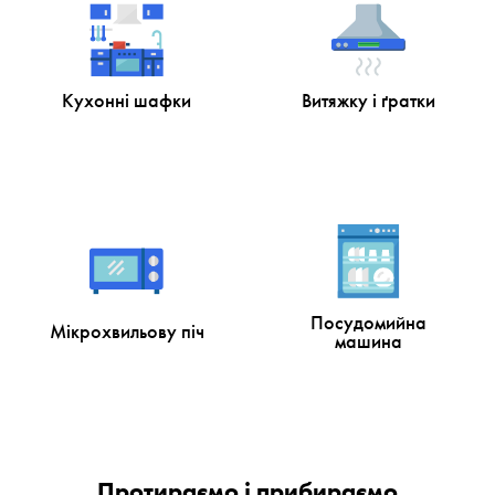
Кухонні шафки
Витяжку і ґратки
Посудомийна
Мікрохвильову піч
машина
Протираємо і прибираємо