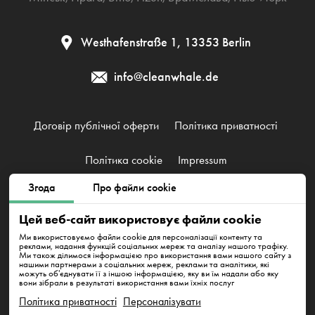
Westhafenstraße 1, 13353 Berlin
info@cleanwhale.de
Договір публічної оферти
Політика приватності
Політика cookie
Impressum
Згода
Про файли cookie
CleanWhale GmbH, HRB 240046 B, DE353460818
Цей веб-сайт використовує файли cookie
Westhafenstraße 1, 13353 Berlin
Ми використовуємо файли cookie для персоналізації контенту та
реклами, надання функцій соціальних мереж та аналізу нашого трафіку.
Ми також ділимося інформацією про використання вами нашого сайту з
нашими партнерами з соціальних мереж, реклами та аналітики, які
можуть об'єднувати її з іншою інформацією, яку ви їм надали або яку
вони зібрали в результаті використання вами їхніх послуг
Політика приватності
Персоналізувати