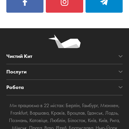
Чистий Кит
Послуги
Робота
Ми працюємо в 22 містах:
Берлін
,
Гамбург
,
Мюнхен
,
Frankfurt
,
Варшава
,
Краків
,
Вроцлав
,
Гданськ
,
Лодзь
,
Познань
,
Катовіце
,
Люблін
,
Білосток
,
Київ
,
Київ
,
Рига
,
Мінськ
,
Прага
,
Brno
,
Plzeň
,
Братислава
,
Нью-Йорк