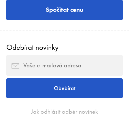
Spočítat cenu
Odebírat novinky
Obebírat
Jak odhlásit odběr novinek