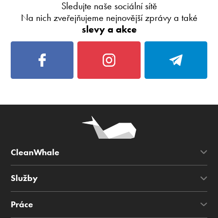
Sledujte naše sociální sítě
Na nich zveřejňujeme nejnovější zprávy a také
slevy a akce
CleanWhale
Služby
Práce