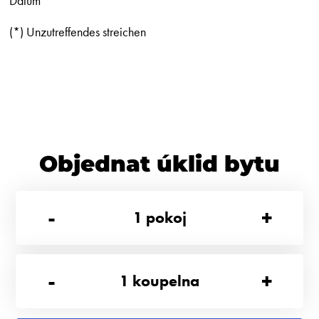
Datum
(*) Unzutreffendes streichen
Objednat úklid bytu
-
+
1
pokoj
-
+
1
koupelna