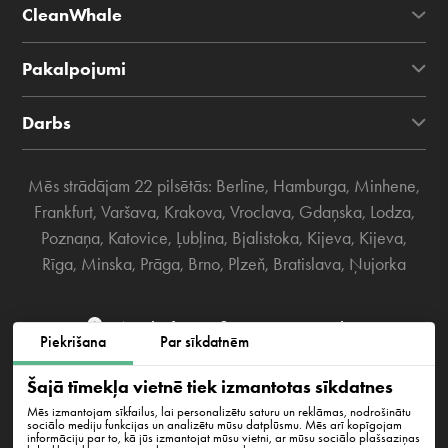
CleanWhale
Pakalpojumi
Darbs
Mēs strādājam 22 pilsētās:
Berlīne
,
Hamburga
,
Minhene
,
Frankfurt
,
Varšava
,
Krakova
,
Vroclava
,
Gdaņska
,
Lodza
,
Poznaņa
,
Katovice
,
Ļubļina
,
Bjalistoka
,
Kijeva
,
Kijeva
,
Rīga
,
Minska
,
Prāga
,
Brno
,
Plzeň
,
Bratislava
,
Ņujorka
Westhafenstraße 1, 13353 Berlin
Piekrišana
Par sīkdatnēm
info@cleanwhale.de
Šajā tīmekļa vietnē tiek izmantotas sīkdatnes
Mēs izmantojam sīkfailus, lai personalizētu saturu un reklāmas, nodrošinātu
sociālo mediju funkcijas un analizētu mūsu datplūsmu. Mēs arī kopīgojam
informāciju par to, kā jūs izmantojat mūsu vietni, ar mūsu sociālo plašsaziņas
Publiskais līgums
Privātuma politika