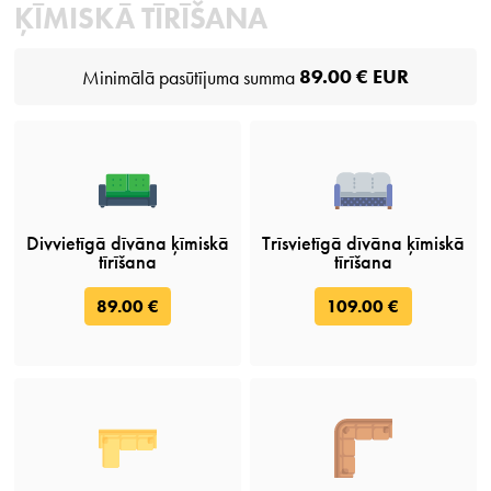
ĶĪMISKĀ TĪRĪŠANA
89.00 € EUR
Minimālā pasūtījuma summa
Divvietīgā dīvāna ķīmiskā
Trīsvietīgā dīvāna ķīmiskā
tīrīšana
tīrīšana
89.00 €
109.00 €