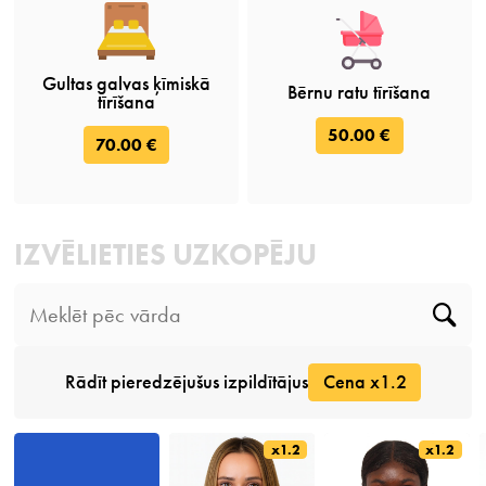
Gultas galvas ķīmiskā
Bērnu ratu tīrīšana
tīrīšana
50.00 €
70.00 €
IZVĒLIETIES UZKOPĒJU
Rādīt pieredzējušus izpildītājus
Cena x1.2
x1.2
x1.2