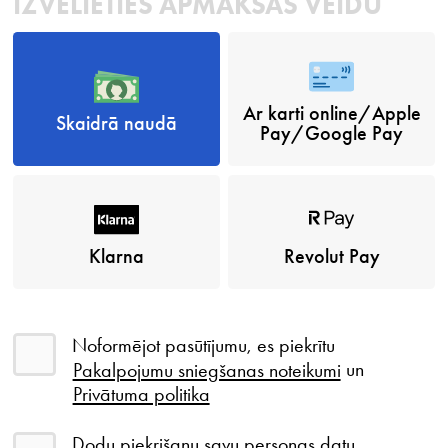
IZVĒLIETIES APMAKSAS VEIDU
Ar karti online/Apple
Skaidrā naudā
Pay/Google Pay
Klarna
Revolut Pay
Noformējot pasūtījumu, es piekrītu
Pakalpojumu sniegšanas noteikumi
un
Privātuma politika
Dodu piekrišanu savu personas datu