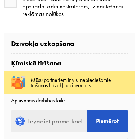
apstrādei adminestratoram, izmantošanai
reklāmas nolūkos
Dzīvokļa uzkopšana
Ķīmiskā tīrīšana
Mūsu partneriem ir visi nepieciešamie
tīrīšanas līdzekļi un inventārs
Aptuvenais darbības laiks
Piemērot