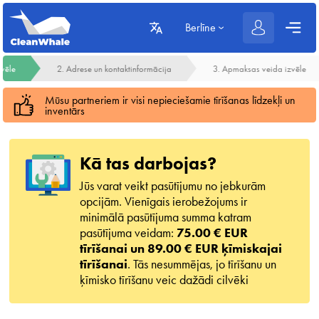
Berlīne
zvēle
2. Adrese un kontaktinformācija
3. Apmaksas veida izvēle
Mūsu partneriem ir visi nepieciešamie tīrīšanas līdzekļi un
inventārs
Kā tas darbojas?
Jūs varat veikt pasūtījumu no jebkurām
opcijām. Vienīgais ierobežojums ir
minimālā pasūtījuma summa katram
pasūtījuma veidam:
75.00 € EUR
tīrīšanai un 89.00 € EUR ķīmiskajai
tīrīšanai
. Tās nesummējas, jo tīrīšanu un
ķīmisko tīrīšanu veic dažādi cilvēki