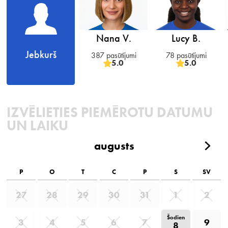
Nana V.
Lucy B.
Jebkurš
387 pasūtījumi
78 pasūtījumi
5.0
5.0
IZVĒLIETIES PIEMĒROTU DATUMU
UN LAIKU
augusts
P
O
T
C
P
S
SV
27
28
29
30
31
1
2
Šodien
3
4
5
6
7
9
8