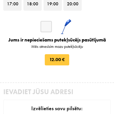
17
:00
18
:00
19
:00
20
:00
Jums ir nepieciešams putekļsūcējs pasūtījumā
Mēs atnesīsim mazu putekļsūcēju
12.00 €
IEVADIET JŪSU ADRESI
Izvēlieties savu pilsētu: