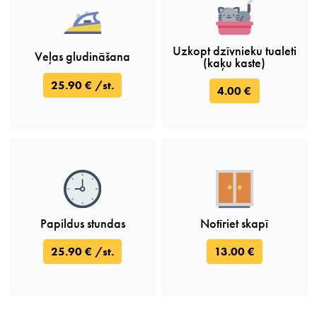
Uzkopt dzīvnieku tualeti
Veļas gludināšana
(kaķu kaste)
25.90 € /st.
4.00 €
Papildus stundas
Notīriet skapī
25.90 € /st.
13.00 €