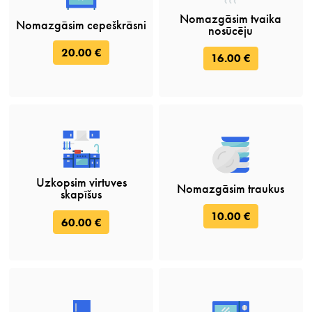
Nomazgāsim tvaika
Nomazgāsim cepeškrāsni
nosūcēju
20.00 €
16.00 €
Uzkopsim virtuves
Nomazgāsim traukus
skapīšus
10.00 €
60.00 €