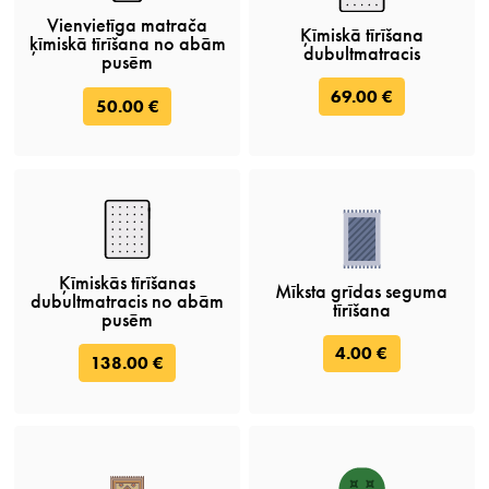
Vienvietīga matrača
Ķīmiskā tīrīšana
ķīmiskā tīrīšana no abām
dubultmatracis
pusēm
69.00 €
50.00 €
Ķīmiskās tīrīšanas
Mīksta grīdas seguma
dubultmatracis no abām
tīrīšana
pusēm
4.00 €
138.00 €