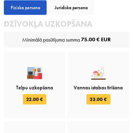
Fiziska persona
Juridiska persona
DZĪVOKĻA UZKOPŠANA
75.00 € EUR
Minimālā pasūtījuma summa
Telpu uzkopšana
Vannas istabas tīrīšana
22.00 €
23.00 €