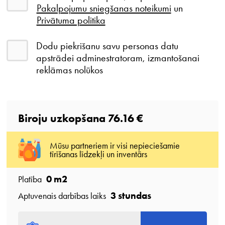
Pakalpojumu sniegšanas noteikumi
un
Privātuma politika
Dodu piekrišanu savu personas datu
apstrādei adminestratoram, izmantošanai
reklāmas nolūkos
Biroju uzkopšana
76.16 €
Mūsu partneriem ir visi nepieciešamie
tīrīšanas līdzekļi un inventārs
0
m2
Platība
3 stundas
Aptuvenais darbības laiks