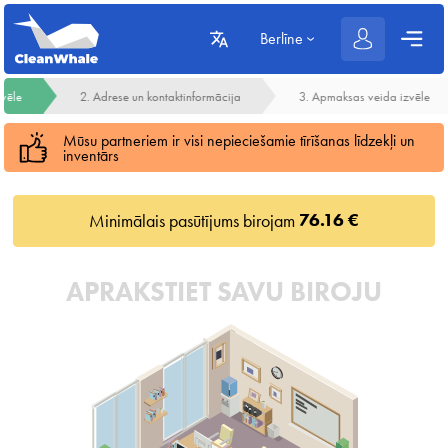
Berlīne
zvēle
2. Adrese un kontaktinformācija
3. Apmaksas veida izvēle
Mūsu partneriem ir visi nepieciešamie tīrīšanas līdzekļi un
inventārs
76.16 €
Minimālais pasūtījums birojam
APRAKSTIET SAVU BIROJU