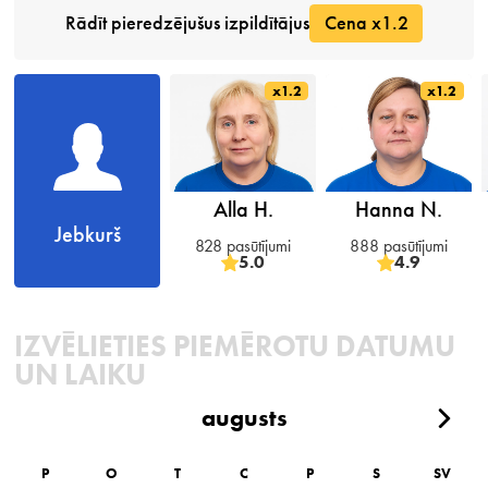
Rādīt pieredzējušus izpildītājus
Cena x1.2
x1.2
x1.2
Alla H.
Hanna N.
Jebkurš
828 pasūtījumi
888 pasūtījumi
5.0
4.9
IZVĒLIETIES PIEMĒROTU DATUMU
UN LAIKU
augusts
P
O
T
C
P
S
SV