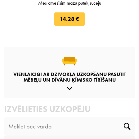
Mēs atnesīsim mazu putekļsūcēju
14.28 €
VIENLAICĪGI AR DZĪVOKĻA UZKOPŠANU PASŪTĪT
MĒBEĻU UN DĪVĀNU ĶĪMISKO TĪRĪŠANU
IZVĒLIETIES UZKOPĒJU