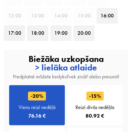
12
:00
13
:00
14
:00
15
:00
16
:00
17
:00
18
:00
19
:00
20
:00
Biežāka uzkopšana
> lielāka atlaide
Predplatné môžete kedykoľvek zrušiť alebo presunúť
-20%
-15%
Vienu reizi nedēļā
Reizi divās nedēļās
76.16 €
80.92 €