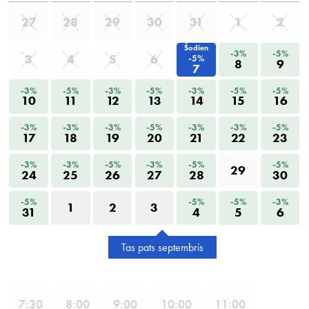
27
28
29
30
31
1
2
Šodien
-3%
-5%
3
4
5
6
-5%
8
9
7
-3%
-5%
-3%
-5%
-3%
-5%
-5%
10
11
12
13
14
15
16
-3%
-3%
-3%
-5%
-3%
-3%
-5%
17
18
19
20
21
22
23
-3%
-3%
-5%
-3%
-5%
-5%
29
24
25
26
27
28
30
-5%
-5%
-5%
-3%
1
2
3
31
4
5
6
Tas pats septembris
7
:30
8
:00
9
:00
10
:00
11
:00