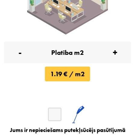
-
+
1.19 € / m2
Jums ir nepieciešams putekļsūcējs pasūtījumā