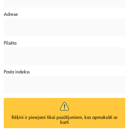
Adrese
Pilsēta
Pasta indekss
Rēķini ir pieejami tikai pasūtījumiem, kas apmaksāti ar
karti