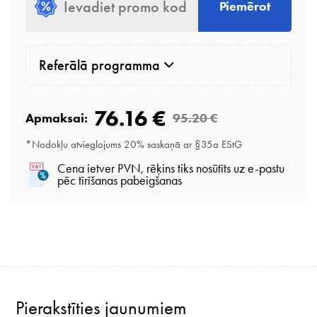
Piemērot
Referālā programma
76.16 €
Apmaksai:
95.20 €
*Nodokļu atvieglojums 20% saskaņā ar §35a EStG
Cena ietver PVN, rēķins tiks nosūtīts uz e-pastu
pēc tīrīšanas pabeigšanas
Pierakstīties jaunumiem