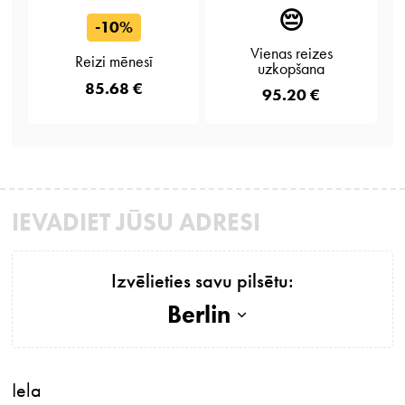
😔
-10%
Vienas reizes
Reizi mēnesī
uzkopšana
85.68 €
95.20 €
IEVADIET JŪSU ADRESI
Izvēlieties savu pilsētu:
Berlin
Iela