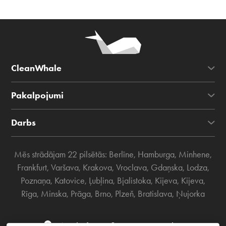
CleanWhale
Pakalpojumi
Darbs
Mēs strādājam 22 pilsētās:
Berlīne
,
Hamburga
,
Minhene
,
Frankfurt
,
Varšava
,
Krakova
,
Vroclava
,
Gdaņska
,
Lodza
,
Poznaņa
,
Katovice
,
Ļubļina
,
Bjalistoka
,
Kijeva
,
Kijeva
,
Rīga
,
Minska
,
Prāga
,
Brno
,
Plzeň
,
Bratislava
,
Ņujorka