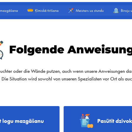
 mazgāšana
Ķīmiskā tīrīšana
Meistars uz stundu
Biroju
Folgende Anweisun
uchter oder die Wände putzen, auch wenn unsere Anweisungen das 
 Die Situation wird sowohl von unseren Spezialisten vor Ort als a
īt logu mazgāšanu
Pasūtīt dzīvo