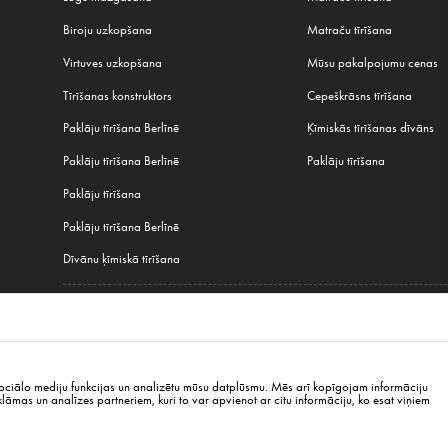
Biroju uzkopšana
Matraču tīrīšana
Virtuves uzkopšana
Mūsu pakalpojumu cenas
Tīrīšanas konstruktors
Cepeškrāsns tīrīšana
Paklāju tīrīšana Berlīnē
Ķīmiskās tīrīšanas dīvāns
Paklāju tīrīšana Berlīnē
Paklāju tīrīšana
Paklāju tīrīšana
Paklāju tīrīšana Berlīnē
Dīvānu ķīmiskā tīrīšana
Visi mūsu pakalpojumi
Hamburga
,
Minhene
,
Frankfurt
,
Varšava
,
Krakova
,
Vroclava
,
Gdaņska
,
Lodza
,
Poznaņ
sociālo mediju funkcijas un analizētu mūsu datplūsmu. Mēs arī kopīgojam informāciju
klāmas un analīzes partneriem, kuri to var apvienot ar citu informāciju, ko esat viņiem
erlin
info@cleanwhale.de
Publiskais līgums