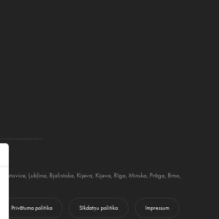
a
,
Katovice
,
Ļubļina
,
Bjalistoka
,
Kijeva
,
Kijeva
,
Rīga
,
Minska
,
Prāga
,
Brno
,
Privātuma politika
Sīkdatņu politika
Impressum