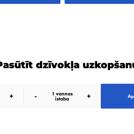
Pasūtīt dzīvokļa uzkopšan
1
vannas
+
-
+
Ap
istaba