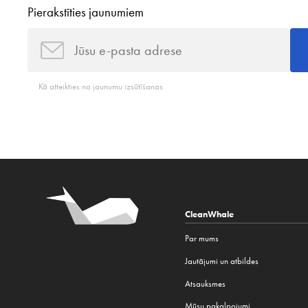
Pierakstīties jaunumiem
Kā atteikties no jaunumu izsūtīšanas
CleanWhale
Par mums
Jautājumi un atbildes
Atsauksmes
Mūsu pakalpojumi