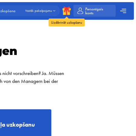
Personīgais
 uzkopšana
Vairāk pakalpojumu
konts
Uzdāvināt uzkopšanu
gen
nicht vorschreiben? Ja. Müssen
uch von den Managern bei der
kļa uzkopšanu