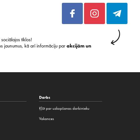
sociālajos tīklos!
s jaunumus, kā arī informāciju par
akcijām un
Darbs
Ķļūt par uzkopšanas darbinieku
Vakances