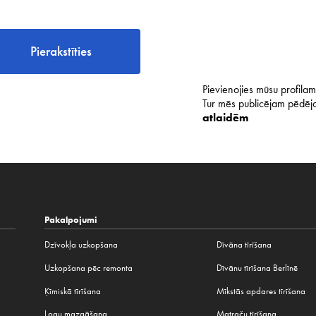
Pierakstīties
Pievienojies mūsu profilam 
Tur mēs publicējam pēdējo
atlaidēm
Pakalpojumi
Dzīvokļa uzkopšana
Dīvāna tīrīšana
Uzkopšana pēc remonta
Dīvānu tīrīšana Berlīnē
Ķīmiskā tīrīšana
Mīkstās apdares tīrīšana
Logu mazgāšana
Matraču tīrīšana