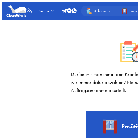
Uzkopšana
Logu
Berlīne
Dürfen wir manchmal den Kronle
wir immer dafür bezahlen? Nein.
Auftragsannahme beurteilt.
Pasūt