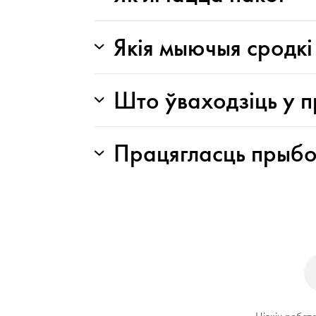
Якія мыючыя сродк
Што ўваходзіць у 
Працягласць прыбо