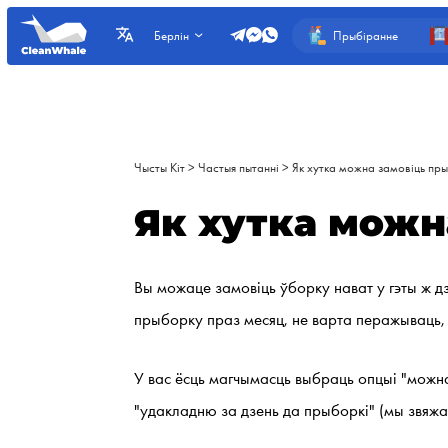
Прыбіранне
Берлін
Чысты Кіт
>
Частыя пытанні
>
Як хутка можна замовіць пр
Як хутка можн
Вы можаце замовіць ўборку нават у гэты ж дз
прыборку праз месяц, не варта перажываць, 
У вас ёсць магчымасць выбраць опцыі "можна
"удакладню за дзень да прыборкі" (мы звяжам