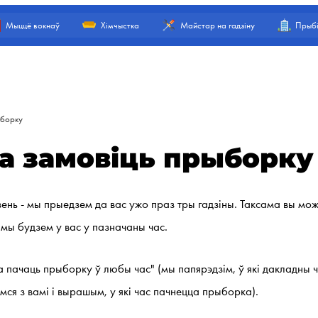
Мыццё вокнаў
Хімчыстка
Майстар на гадзіну
Прыбі
ыборку
а замовіць прыборку
ень - мы прыедзем да вас ужо праз тры гадзіны. Таксама вы мож
мы будзем у вас у пазначаны час.
 пачаць прыборку ў любы час" (мы папярэдзім, ў які дакладны 
ся з вамі і вырашым, у які час пачнецца прыборка).