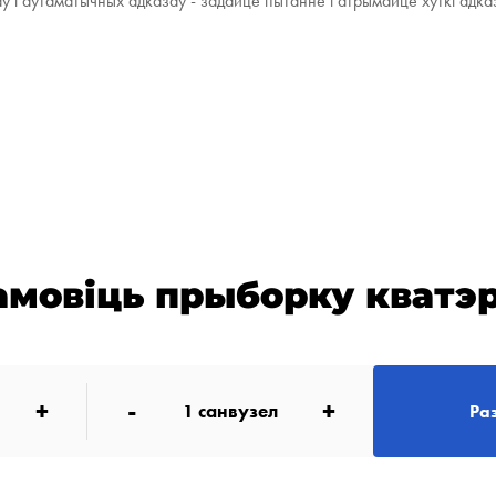
аў і аўтаматычных адказаў - задайце пытанне і атрымайце хуткі адка
амовіць прыборку кватэ
+
-
+
1
санвузел
Ра