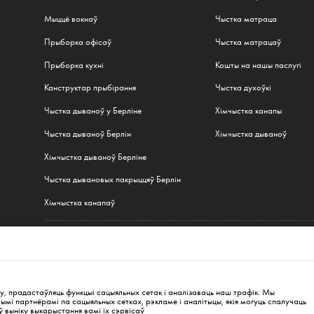
Мыццё вокнаў
Чыстка матраца
Прыборка офісаў
Чыстка матрацаў
Прыборка кухні
Кошты на нашы паслугі
Канструктар прыбірання
Чыстка духоўкі
Чыстка дываноў у Берліне
Хімчыстка канапы
Чыстка дываноў Берлін
Хімчыстка дываноў
Хімчыстка дываноў Берліне
Чыстка дывановых пакрыццяў Берлін
Хімчыстка канапаў
Усе паслугі
н
,
Гамбург
,
Мюнхен
,
Frankfurt
,
Варшава
,
Кракаў
,
Вроцлаў
,
Гданьск
,
Лодзь
,
Познань
,
К
, прадастаўляць функцыі сацыяльных сетак і аналізаваць наш трафік. Мы
мі партнёрамі па сацыяльных сетках, рэкламе і аналітыцы, якія могуць спалучаць
ў выніку выкарыстання вамі іх сэрвісаў