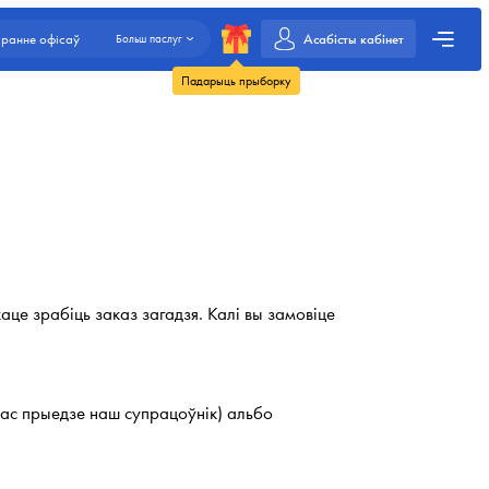
Асабісты кабінет
ранне офісаў
Больш паслуг
Падарыць прыборку
аце зрабіць заказ загадзя. Калі вы замовіце
час прыедзе наш супрацоўнік) альбо