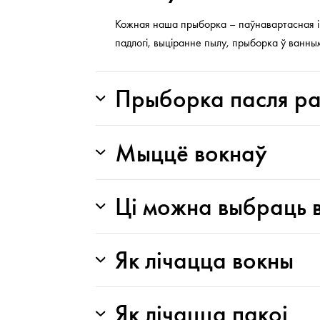
Кожная наша прыборка – паўнавартасная і 
падлогі, выціранне пылу, прыборка ў ванным
Прыборка пасля р
Мыццё вокнаў
Ці можна выбраць 
Як лічацца вокны
Як лічацца пакоі