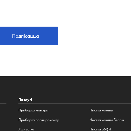
Подпісацца
Паслугі
Прыборка кватэры
Чыстка канапы
Прыборка пасля рамонту
Чыстка канапы Берлін
Хімчыстка
Чыстка абіўкі