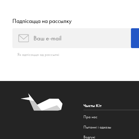
Падпісацца на рассылку
Як адпісацца ад рассылкі
Чысты Кіт
Пра нас
Пытанні і адказы
Водгукі