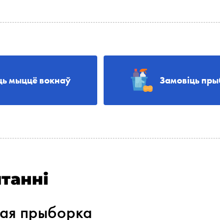
ць мыццё вокнаў
Замовіць пры
танні
ная прыборка