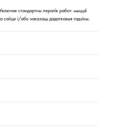
 Уключае стандартны пералік работ: мыццё
на сайце і/або заказаць дадатковыя гадзіны.