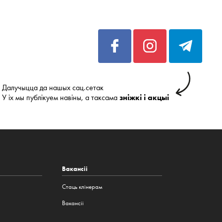
Далучыцца да нашых сац.сетак
У іх мы публікуем навіны, а таксама
зніжкі і акцыі
Вакансіі
Стаць клінерам
Вакансіі