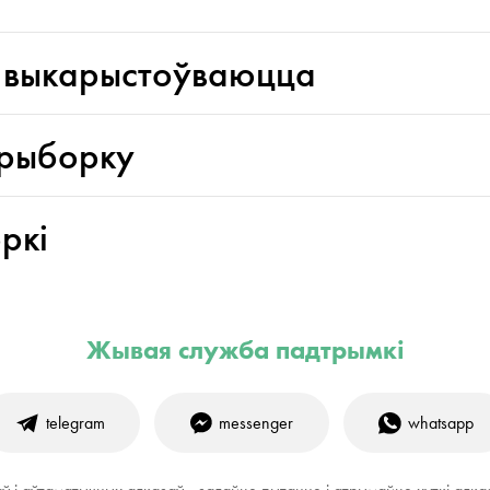
і выкарыстоўваюцца
прыборку
ркі
Жывая служба падтрымкі
telegram
messenger
whatsapp