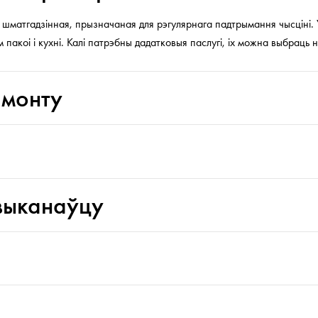
шматгадзінная, прызначаная для рэгулярнага падтрымання чысціні.
 пакоі і кухні. Калі патрэбны дадатковыя паслугі, іх можна выбраць 
амонту
выканаўцу