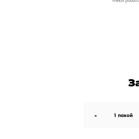
Ніякіх робат
З
-
1
пакой