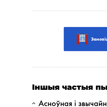
Замові
Іншыя частыя пы
Асноўная і звычай