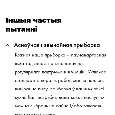
Іншыя частыя
пытанні
Асноўная і звычайная прыборка
Кожная наша прыборка – паўнавартасная і
шматгадзінная, прызначаная для
рэгулярнага падтрымання чысціні. Уключае
стандартны пералік работ: мыццё падлогі,
выціранне пылу, прыборка ў ванным пакоі і
кухні. Калі патрэбны дадатковыя паслугі, іх
можна выбраць на сайце і/або заказаць
дадатковыя гадзіны.