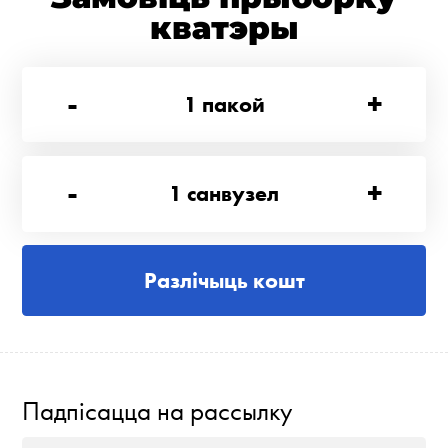
кватэры
-
+
1
пакой
-
+
1
санвузел
Разлічыць кошт
Падпісацца на рассылку