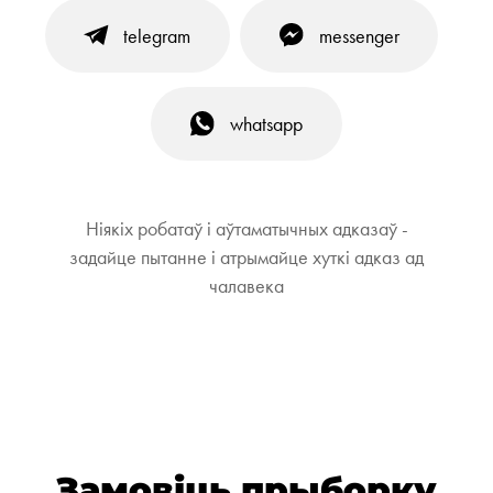
telegram
messenger
whatsapp
Ніякіх робатаў і аўтаматычных адказаў -
задайце пытанне і атрымайце хуткі адказ ад
чалавека
Замовіць прыборку