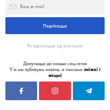
Подпісацца
Як адпісацца ад рассылкі
Далучыцца да нашых сац.сетак
У іх мы публікуем навіны, а таксама
зніжкі і
акцыі