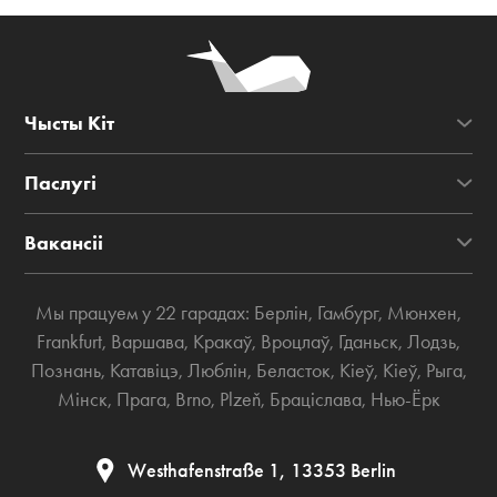
Чысты Кіт
Паслугі
Вакансіі
Мы працуем у 22 гарадах:
Берлін
,
Гамбург
,
Мюнхен
,
Frankfurt
,
Варшава
,
Кракаў
,
Вроцлаў
,
Гданьск
,
Лодзь
,
Познань
,
Катавіцэ
,
Люблін
,
Беласток
,
Кіеў
,
Кіеў
,
Рыга
,
Мінск
,
Прага
,
Brno
,
Plzeň
,
Браціслава
,
Нью-Ёрк
Westhafenstraße 1, 13353 Berlin