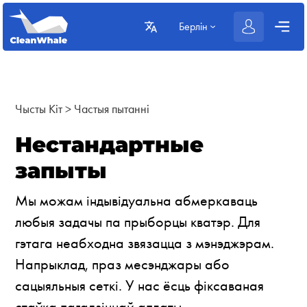
Берлін
Чысты Кіт
>
Частыя пытанні
Нестандартные
запыты
Мы можам індывідуальна абмеркаваць
любыя задачы па прыборцы кватэр. Для
гэтага неабходна звязацца з мэнэджэрам.
Напрыклад, праз месэнджары або
сацыяльныя сеткі. У нас ёсць фіксаваная
стаўка пагадзіннай аплаты.