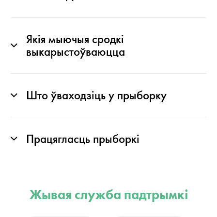
Якія мыючыя сродкі
выкарыстоўваюцца
Што ўваходзіць у прыборку
Працягласць прыборкі
Жывая служба падтрымкі