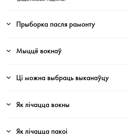
Прыборка пасля рамонту
Мыццё вокнаў
Ці можна выбраць выканаўцу
Як лічацца вокны
Як лічацца пакоі