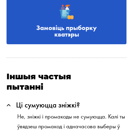
Замовіць прыборку
кватэры
Іншыя частыя
пытанні
Ці сумуюцца зніжкі?
Не, зніжкі і промакоды не сумуюцца. Калі ты
ўвядзеш промакод і адначасова выберы ў