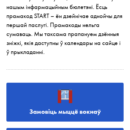
нашым інфармацыйным бюлетэні. Ёсць
прамакод START – ён дзейнічае аднойчы для
першай паслугі. Прамакоды нельга
сумаваць. Мы таксама прапануем дзённыя
зніжкі, якія даступны ў календары на сайце і
ў прыкладанні.
Замовіць мыццё вокнаў