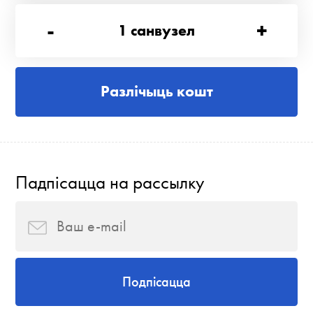
-
+
1
санвузел
Разлічыць кошт
Падпісацца на рассылку
Подпісацца