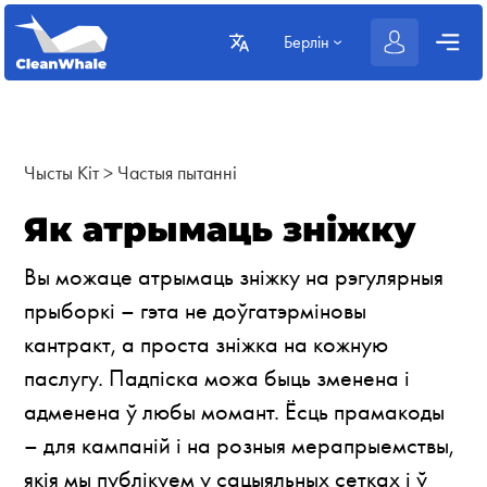
Берлін
Чысты Кіт
>
Частыя пытанні
Як атрымаць зніжку
Вы можаце атрымаць зніжку на рэгулярныя
прыборкі – гэта не доўгатэрміновы
кантракт, а проста зніжка на кожную
паслугу. Падпіска можа быць зменена і
адменена ў любы момант. Ёсць прамакоды
– для кампаній і на розныя мерапрыемствы,
якія мы публікуем у сацыяльных сетках і ў