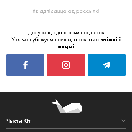
Як адпісацца ад рассылкі
Далучыцца да нашых сац.сетак
У іх мы публікуем навіны, а таксама
зніжкі і
акцыі
Чысты Кіт