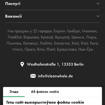
Паслугі
Вакансіі
Мы працуем у 22 гарадах:
Берлін
,
Гамбург
,
Мюнхен
,
Frankfurt
,
Варшава
,
Кракаў
,
Вроцлаў
,
Гданьск
,
Лодзь
,
Познань
,
Катавіцэ
,
Люблін
,
Беласток
,
Кіеў
,
Кіеў
,
Рыга
,
Мінск
,
Прага
,
Brno
,
Plzeň
,
Браціслава
,
Нью-Ёрк
Westhafenstraße 1, 13353 Berlin
info@cleanwhale.de
Згода
Аб файлах cookie
Публічная дамова
Палітыка прыватнасці
Гэты сайт выкарыстоўвае файлы cookie
Палітыка cookies
Impressum