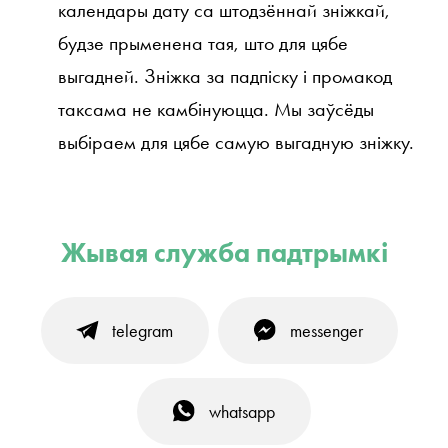
календары дату са штодзённай зніжкай,
будзе прыменена тая, што для цябе
выгадней. Зніжка за падпіску і промакод
таксама не камбінуюцца. Мы заўсёды
выбіраем для цябе самую выгадную зніжку.
Жывая служба падтрымкі
telegram
messenger
whatsapp