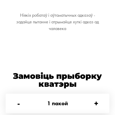
Ніякіх робатаў і аўтаматычных адказаў -
задайце пытанне і атрымайце хуткі адказ ад
чалавека
Замовіць прыборку
кватэры
-
+
1
пакой