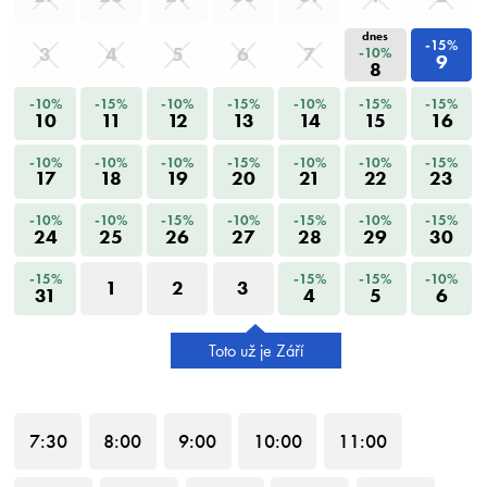
dnes
-15%
3
4
5
6
7
-10%
9
8
-10%
-15%
-10%
-15%
-10%
-15%
-15%
10
11
12
13
14
15
16
-10%
-10%
-10%
-15%
-10%
-10%
-15%
17
18
19
20
21
22
23
-10%
-10%
-15%
-10%
-15%
-10%
-15%
24
25
26
27
28
29
30
-15%
-15%
-15%
-10%
1
2
3
31
4
5
6
Toto už je Září
7
:30
8
:00
9
:00
10
:00
11
:00