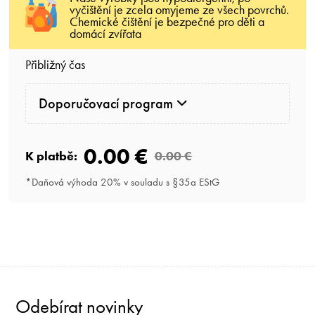
vyčištění je zcela omyjeme ze všech povrchů.
Chemické čištění je bezpečné pro děti a
domácí zvířata
Přibližný čas
Doporučovací program
0.00 €
K platbě:
0.00 €
*Daňová výhoda 20% v souladu s §35a EStG
Odebírat novinky