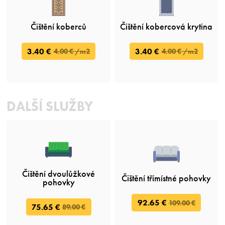
Čištění koberců
Čištění kobercová krytina
3.40 €
3.40 €
4.00 € /m2
4.00 € /m2
DALŠÍ SLUŽBY
Čištění dvoulůžkové
Čištění třímístné pohovky
pohovky
92.65 €
109.00 €
75.65 €
89.00 €