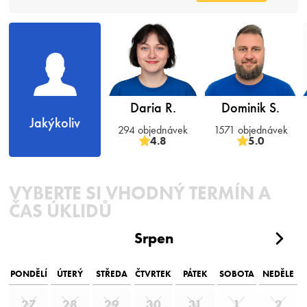
Daria R.
Dominik S.
Jakýkoliv
294 objednávek
1571 objednávek
4.8
5.0
VYBERTE SI VHODNÝ TERMÍN A
ČAS ÚKLIDŮ
Srpen
PONDĚLÍ
ÚTERÝ
STŘEDA
ČTVRTEK
PÁTEK
SOBOTA
NEDĚLE
27
28
29
30
31
1
2