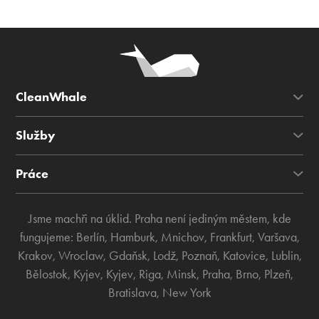
CleanWhale
Služby
Práce
Jsme machři na úklid. Praha není jediným městem, kde
fungujeme:
Berlín
,
Hamburk
,
Mnichov
,
Frankfurt
,
Varšava
,
Krakov
,
Wroclaw
,
Gdaňsk
,
Lodž
,
Poznaň
,
Katovice
,
Lublin
,
Bělostok
,
Kyjev
,
Kyjev
,
Riga
,
Minsk
,
Praha
,
Brno
,
Plzeň
,
Bratislava
,
New York