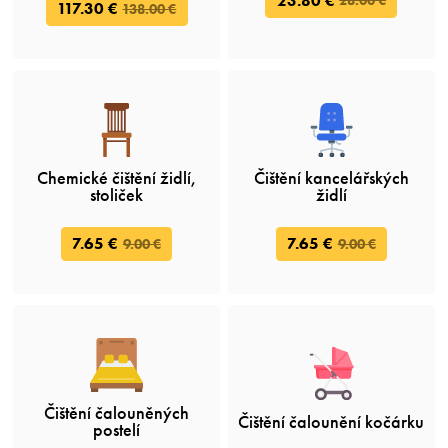
23.80 €
28.00 €
117.30 €
138.00 €
Chemické čištění židlí,
Čištění kancelářských
stoliček
židlí
7.65 €
7.65 €
9.00 €
9.00 €
Čištění čalouněných
Čištění čalounění kočárku
postelí