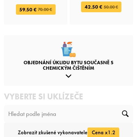
42.50 €
50.00 €
59.50 €
70.00 €
OBJEDNÁNÍ ÚKLIDU BYTU SOUČASNĚ S
CHEMICKÝM ČIŠTĚNÍM
VYBERTE SI UKLÍZEČE
Zobrazit zkušené vykonavatele
Cena x1.2