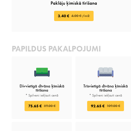
Paklāju ķīmiskā tīrīšana
3.40 €
4.00 € /m2
PAPILDUS PAKALPOJUMI
Divvietīgā dīvāna ķīmiskā
Trīsvietīgā dīvāna ķīmiskā
tīrīšana
tīrīšana
* Spilveni iekļauti cenā
* Spilveni iekļauti cenā
75.65 €
92.65 €
89.00 €
109.00 €