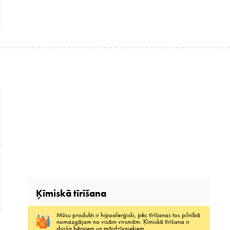
Ķīmiskā tīrīšana
Mūsu produkti ir hipoalerģiski, pēc tīrīšanas tos pilnībā
nomazgājam no visām virsmām. Ķīmiskā tīrīšana ir
droša bērniem un mājdzīvniekiem