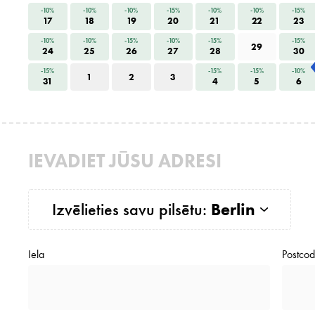
-10%
-10%
-10%
-15%
-10%
-10%
-15%
17
18
19
20
21
22
23
-10%
-10%
-15%
-10%
-15%
-15%
29
24
25
26
27
28
30
-15%
-15%
-15%
-10%
1
2
3
31
4
5
6
IEVADIET JŪSU ADRESI
Izvēlieties savu pilsētu:
Berlin
Iela
Postco