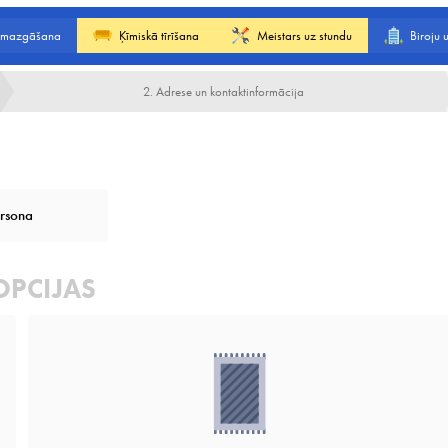
 mazgāšana
Ķīmiskā tīrīšana
Meistars uz stundu
Biroju
2. Adrese un kontaktinformācija
ersona
OPCIJAS