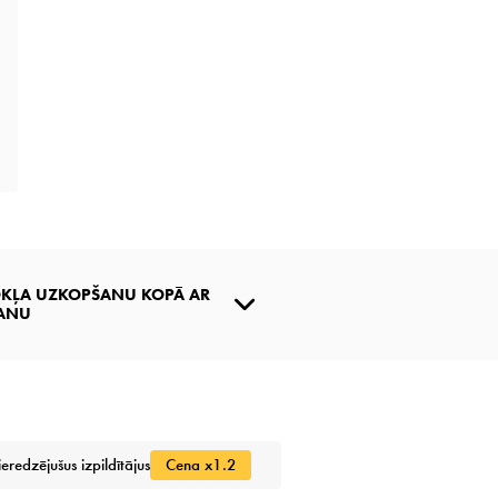
OKĻA UZKOPŠANU KOPĀ AR
ŠANU
ieredzējušus izpildītājus
Cena x1.2