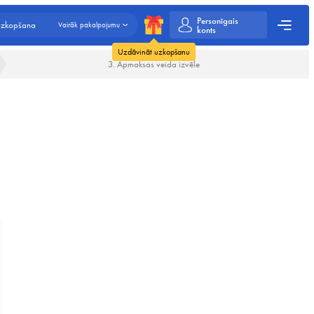
Personīgais
 uzkopšana
Vairāk pakalpojumu
konts
Uzdāvināt uzkopšanu
3. Apmaksas veida izvēle