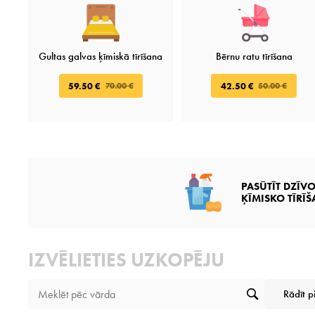
Gultas galvas ķīmiskā tīrīšana
Bērnu ratu tīrīšana
59.50 €
42.50 €
70.00 €
50.00 €
PASŪTĪT DZĪV
ĶĪMISKO TĪRĪ
IZVĒLIETIES UZKOPĒJU
Rādīt p