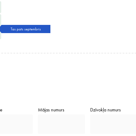
Tas pats septembris
de
Mājas numurs
Dzīvokļa numurs