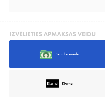
IZVĒLIETIES APMAKSAS VEIDU
Skaidrā naudā
Klarna