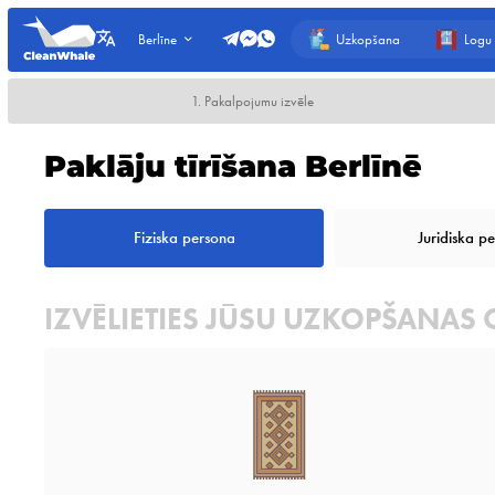
Uzkopšana
Logu
Berlīne
1. Pakalpojumu izvēle
Paklāju tīrīšana Berlīnē
Fiziska persona
Juridiska p
IZVĒLIETIES JŪSU UZKOPŠANAS 