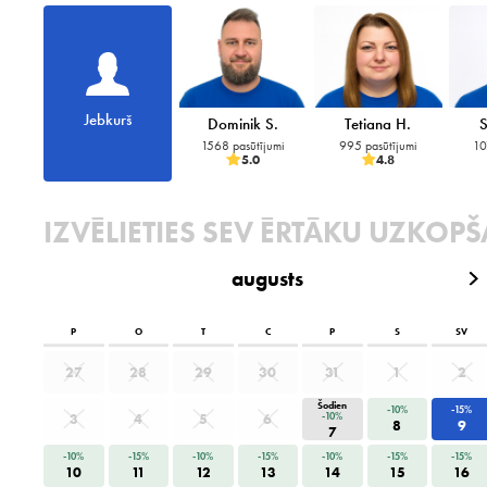
Jebkurš
Dominik S.
Tetiana H.
1568 pasūtījumi
995 pasūtījumi
10
5.0
4.8
IZVĒLIETIES SEV ĒRTĀKU UZKO
augusts
P
O
T
C
P
S
SV
27
28
29
30
31
1
2
Šodien
-10%
-15%
3
4
5
6
-10%
8
9
7
-10%
-15%
-10%
-15%
-10%
-15%
-15%
10
11
12
13
14
15
16