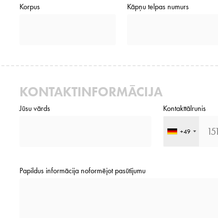
Korpus
Kāpņu telpas numurs
KONTAKTINFORMĀCIJA
Jūsu vārds
Kontakttālrunis
+49
Papildus informācija noformējot pasūtījumu