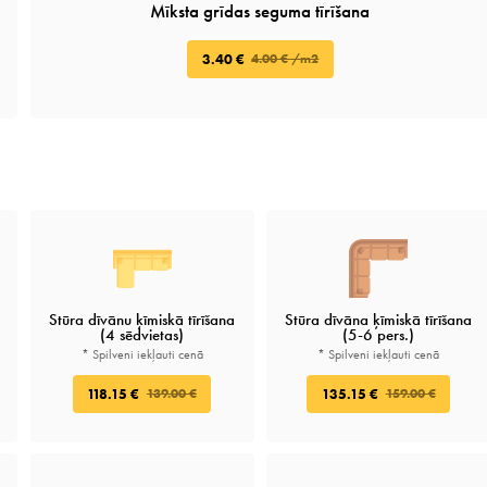
Mīksta grīdas seguma tīrīšana
3.40 €
4.00 € /m2
Stūra dīvānu ķīmiskā tīrīšana
Stūra dīvāna ķīmiskā tīrīšana
(4 sēdvietas)
(5-6 pers.)
* Spilveni iekļauti cenā
* Spilveni iekļauti cenā
118.15 €
135.15 €
139.00 €
159.00 €