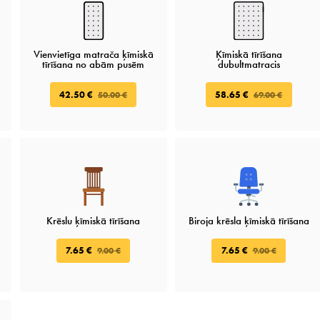
Vienvietīga matrača ķīmiskā
Ķīmiskā tīrīšana
tīrīšana no abām pusēm
dubultmatracis
42.50 €
58.65 €
50.00 €
69.00 €
Krēslu ķīmiskā tīrīšana
Biroja krēsla ķīmiskā tīrīšana
7.65 €
7.65 €
9.00 €
9.00 €