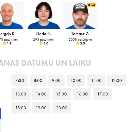
x1.2
Sergejs K.
Daria R.
Tomasz Z.
74 pasūtījumi
293 pasūtījumi
2058 pasūtījumi
4.9
5.0
5.0
PŠANAS DATUMU UN LAIKU
7
:30
8
:00
9
:00
10
:00
11
:00
12
:00
13
:00
14
:00
15
:00
16
:00
17
:00
18
:00
19
:00
20
:00