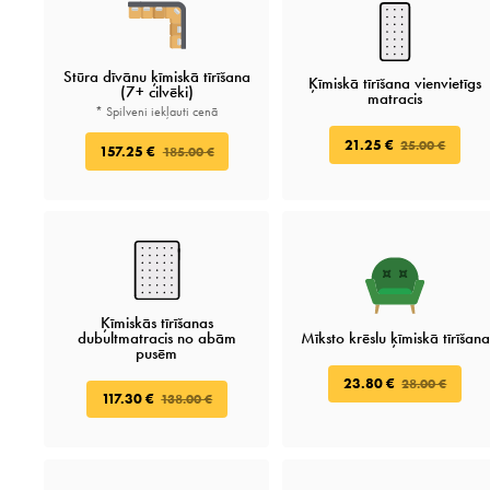
Stūra dīvānu ķīmiskā tīrīšana
Ķīmiskā tīrīšana vienvietīgs
(7+ cilvēki)
matracis
* Spilveni iekļauti cenā
21.25 €
25.00 €
157.25 €
185.00 €
Ķīmiskās tīrīšanas
dubultmatracis no abām
Mīksto krēslu ķīmiskā tīrīšana
pusēm
23.80 €
28.00 €
117.30 €
138.00 €