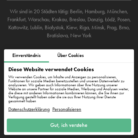
Wir sind in 20 Städten tätig:
Berlin
,
Hamburg
,
München
,
Frankfurt
,
Warschau
,
Krakau
,
Breslau
,
Danzig
,
Łódź
,
Posen
,
Kattowitz
,
Lublin
,
Białystok
,
Kiew
,
Riga
,
Minsk
,
Prag
,
Brno
,
Bratislava
,
New York
Westhafenstraße 1, 13353 Berlin
Einverständnis
Über Cookies
Diese Website verwendet Cookies
info@cleanwhale.de
Wir verwenden Cookies, um Inhalte und Anzeigen zu personalisieren,
Funktionen für soziale Medien bereitzustellen und unseren Datenverkehr zu
analysieren. Wir geben auch Informationen über Ihre Nutzung unserer
Website an unsere Partner für soziale Medien, Werbung und Analysen weiter,
AGB zur Nutzung der Plattform
Datenschutzerklärung
die diese mit anderen Informationen kombinieren können, die Sie ihnen zur
Verfügung gestellt haben oder die sie aus Ihrer Nutzung ihrer Dienste
gesammelt haben
Cookie-Richtlinie
Impressum
Datenschutzerklärung
Personalisieren
Gut, ich verstehe
CleanWhale GmbH, HRB 240046 B, DE353460818
Westhafenstraße 1, 13353 Berlin