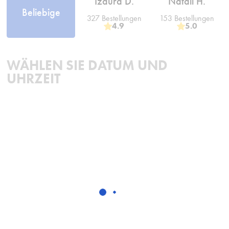
Izaura D.
Natali H.
Beliebige
327 Bestellungen
153 Bestellungen
4.9
5.0
WÄHLEN SIE DATUM UND
UHRZEIT
August
MO
DI
MI
DO
FR
SA
SO
27
28
29
30
31
1
2
-3%
-5%
heute
3
4
5
6
7
8
9
-3%
-5%
-3%
-5%
-3%
-5%
-5%
10
11
12
13
14
15
16
-3%
-3%
-3%
-5%
-3%
-3%
-5%