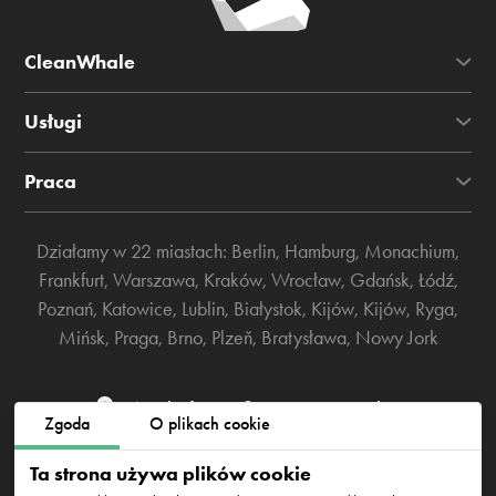
CleanWhale
Usługi
Praca
Działamy w 22 miastach:
Berlin
,
Hamburg
,
Monachium
,
Frankfurt
,
Warszawa
,
Kraków
,
Wrocław
,
Gdańsk
,
Łódź
,
Poznań
,
Katowice
,
Lublin
,
Białystok
,
Kijów
,
Kijów
,
Ryga
,
Mińsk
,
Praga
,
Brno
,
Plzeň
,
Bratysława
,
Nowy Jork
Westhafenstraße 1, 13353 Berlin
Zgoda
O plikach cookie
info@cleanwhale.de
Ta strona używa plików cookie