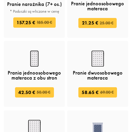
Pranie jednoosobowego
Pranie narożnika (7+ os.)
materaca
* Poduszki są wliczone w cenę
157.25 €
185.00 €
21.25 €
25.00 €
Prania jednoosobowego
Pranie dwuosobowego
materaca z obu stron
materaca
42.50 €
58.65 €
50.00 €
69.00 €