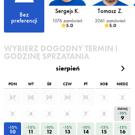
Sergejs K.
Tomasz Z.
Bez
preferencji
1076 zamówień
2061 zamówień
5.0
5.0
WYBIERZ DOGODNY TERMIN I
GODZINĘ SPRZĄTANIA
sierpień
PON
WT
ŚR
CZW
PT
SOB
NIEDZ
27
28
29
30
31
1
2
dzisiaj
3
4
5
6
7
8
-10%
9
-15%
-15%
-10%
-15%
-10%
-15%
-15%
10
11
12
13
14
15
16