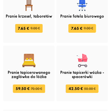
Pranie krzeseł, taboretów
Pranie fotela biurowego
7.65 €
7.65 €
9.00 €
9.00 €
Pranie tapicerowanego
Pranie tapicerki wózka -
zagłówka do łóżka
spacerówki
59.50 €
42.50 €
70.00 €
50.00 €