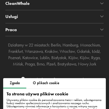
CleanWhale
Usługi
Praca
Działamy w 22 miastach:
Berlin
,
Hamburg
,
Monachium
,
Frankfurt
,
Warszawa
,
Kraków
,
Wrocław
,
Gdańsk
,
Łódź
,
Poznań
,
Katowice
,
Lublin
,
Białystok
,
Kijów
,
Kijów
,
Ryga
,
Mińsk
,
Praga
,
Brno
,
Plzeň
,
Bratysława
,
Nowy Jork
Westhafenstraße 1, 13353 Berlin
Zgoda
O plikach cookie
info@cleanwhale.de
Ta strona używa plików cookie
Używamy plików cookie do personalizowania treści i reklam, udostępniania
funkcji mediów społecznościowych i analizowania naszego ruchu.
Udostępniamy również informacje o korzystaniu z naszej witryny naszym
Regulamin
Polityka prywatności
Polityka cookies