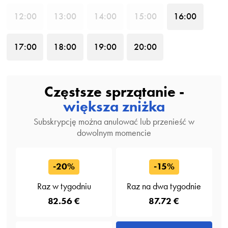
12
:00
13
:00
14
:00
15
:00
16
:00
17
:00
18
:00
19
:00
20
:00
Częstsze sprzątanie -
większa zniżka
Subskrypcję można anulować lub przenieść w
dowolnym momencie
-20%
-15%
Raz w tygodniu
Raz na dwa tygodnie
82.56 €
87.72 €