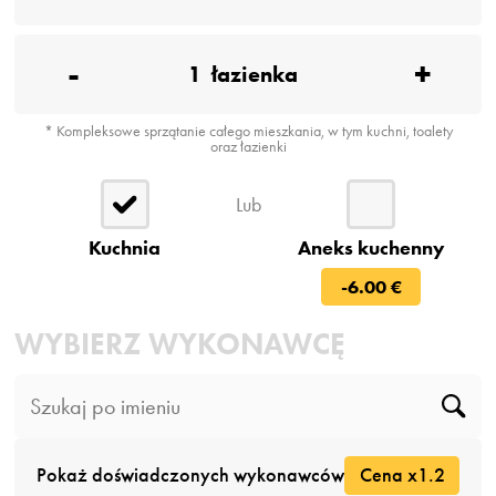
-
+
1
łazienka
* Kompleksowe sprzątanie całego mieszkania, w tym kuchni, toalety
oraz łazienki
Lub
Kuchnia
Aneks kuchenny
-6.00 €
WYBIERZ WYKONAWCĘ
Pokaż doświadczonych wykonawców
Cena x1.2