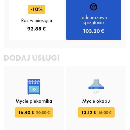
😔
-10%
Jednorazowe
Raz w miesiącu
sprzątanie
92.88 €
103.20 €
DODAJ USŁUGI
Mycie piekarnika
Mycie okapu
16.40 €
13.12 €
20.00 €
16.00 €