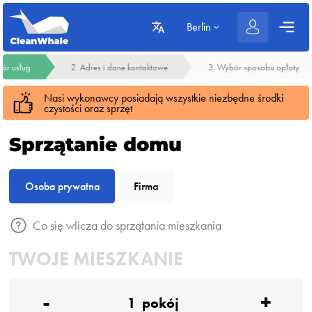
Berlin
ór usług
2. Adres i dane kontaktowe
3. Wybór sposobu opłaty
Nasi wykonawcy posiadają wszystkie niezbędne środki
czystości oraz sprzęt
Sprzątanie domu
Osoba prywatna
Firma
Co się wlicza do sprzątania mieszkania
TWOJE MIESZKANIE
-
+
1
pokój