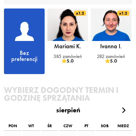
x1.2
x1.2
Mariami K.
Ivanna I.
Bez
385 zamówień
282 zamówień
preferencji
5.0
5.0
WYBIERZ DOGODNY TERMIN I
GODZINĘ SPRZĄTANIA
sierpień
PON
WT
ŚR
CZW
PT
SOB
NIEDZ