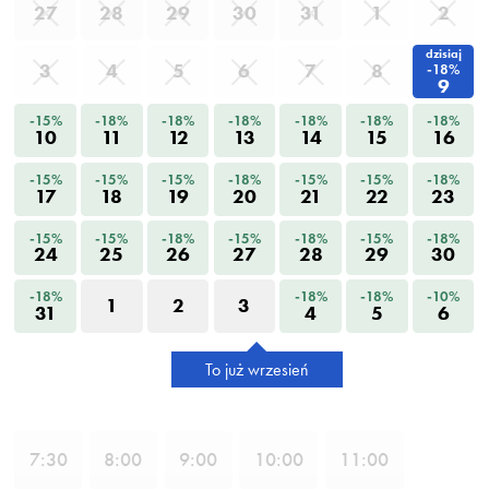
27
28
29
30
31
1
2
dzisiaj
3
4
5
6
7
8
-18%
9
-15%
-18%
-18%
-18%
-18%
-18%
-18%
10
11
12
13
14
15
16
-15%
-15%
-15%
-18%
-15%
-15%
-18%
17
18
19
20
21
22
23
-15%
-15%
-18%
-15%
-18%
-15%
-18%
24
25
26
27
28
29
30
-18%
-18%
-18%
-10%
1
2
3
31
4
5
6
To już wrzesień
7
:30
8
:00
9
:00
10
:00
11
:00