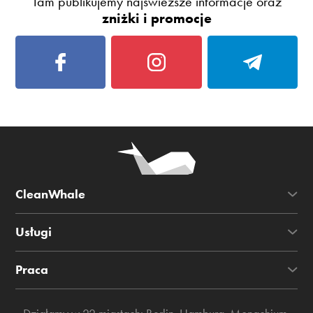
Tam publikujemy najświeższe informacje oraz
zniżki i promocje
CleanWhale
Usługi
Praca