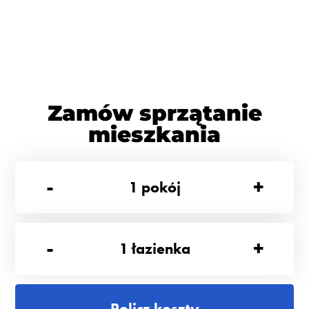
Zamów sprzątanie
mieszkania
-
+
1
pokój
-
+
1
łazienka
Policz koszty