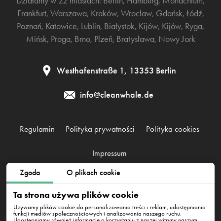
Działamy w 22 miastach:
Berlin
,
Hamburg
,
Monachium
,
Frankfurt
,
Warszawa
,
Kraków
,
Wrocław
,
Gdańsk
,
Łódź
,
Poznań
,
Katowice
,
Lublin
,
Białystok
,
Kijów
,
Kijów
,
Ryga
,
Mińsk
,
Praga
,
Brno
,
Plzeň
,
Bratysława
,
Nowy Jork
Westhafenstraße 1, 13353 Berlin
info@cleanwhale.de
Regulamin
Polityka prywatności
Polityka cookies
Impressum
Zgoda
O plikach cookie
CleanWhale GmbH, HRB 240046 B, DE353460818
Ta strona używa plików cookie
Westhafenstraße 1, 13353 Berlin
Używamy plików cookie do personalizowania treści i reklam, udostępniania
funkcji mediów społecznościowych i analizowania naszego ruchu.
Udostępniamy również informacje o korzystaniu z naszej witryny naszym