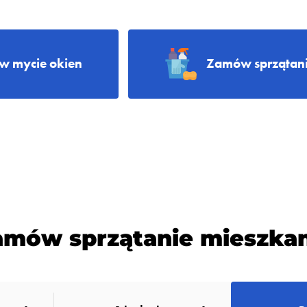
 mycie okien
Zamów sprzątani
amów sprzątanie mieszkan