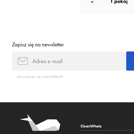
-
1
pokój
Zapisz się na newsletter
Jak wypisać się z newslettera?
CleanWhale