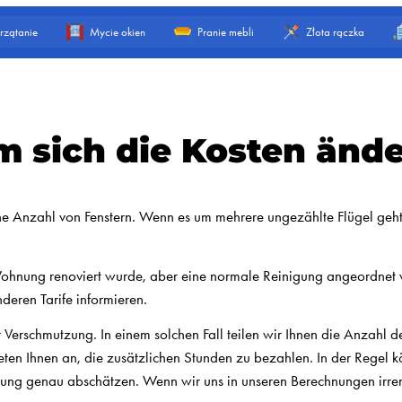
rzątanie
Mycie okien
Pranie mebli
Złota rączka
 sich die Kosten änd
che Anzahl von Fenstern. Wenn es um mehrere ungezählte Flügel geht
Wohnung renoviert wurde, aber eine normale Reinigung angeordnet w
deren Tarife informieren.
 Verschmutzung. In einem solchen Fall teilen wir Ihnen die Anzahl de
eten Ihnen an, die zusätzlichen Stunden zu bezahlen. In der Regel k
gung genau abschätzen. Wenn wir uns in unseren Berechnungen irren,