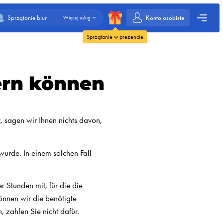
Konto osobiste
Sprzątanie biur
Więcej usług
Sprzątanie w prezencie
ern können
, sagen wir Ihnen nichts davon,
urde. In einem solchen Fall
r Stunden mit, für die die
önnen wir die benötigte
 zahlen Sie nicht dafür.