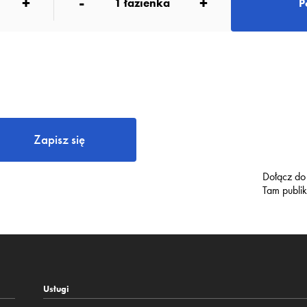
+
-
+
1
łazienka
P
Zapisz się
Dołącz do
Tam publi
Usługi