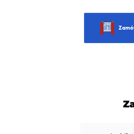
Zamów
Z