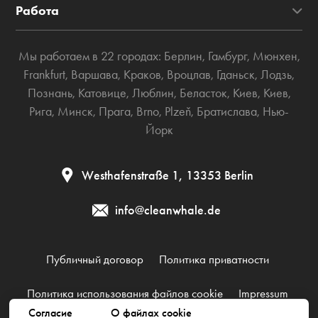
Работа
Мы работаем в 22 городах:
Берлин
,
Гамбург
,
Мюнхен
,
Frankfurt
,
Варшава
,
Краков
,
Вроцлав
,
Гданьск
,
Лодзь
,
Познань
,
Катовице
,
Люблин
,
Беласток
,
Киев
,
Киев
,
Рига
,
Минск
,
Прага
,
Brno
,
Plzeň
,
Братислава
,
Нью-
Йорк
Westhafenstraße 1, 13353 Berlin
info@cleanwhale.de
Публичный договор
Политика приватности
Политика использования файлов cookie
Impressum
Согласие
О файлах cookie