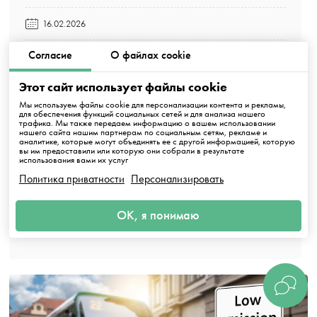
16.02.2026
Согласие
О файлах cookie
В современном мире культурная жизнь обладает
огромной значимостью для общества. Проживая в
Этот сайт использует файлы cookie
эпоху цифровых технологий, люди стремятся не
Мы используем файлы cookie для персонализации контента и рекламы,
только к информации, но и к переживаниям,
для обеспечения функций социальных сетей и для анализа нашего
которые способны подарить только живые
трафика. Мы также передаем информацию о вашем использовании
нашего сайта нашим партнерам по социальным сетям, рекламе и
культурные события. В этой статье мы погрузимся
аналитике, которые могут объединять ее с другой информацией, которую
вы им предоставили или которую они собрали в результате
в необъятный мир выставок, театров и
использования вами их услуг
фестивалей. Узнаем, какие вопросы чаще всего
Политика приватности
Персонализировать
возникают у заинтересованной аудитории и
какие стратегические подходы способны
ОК, я понимаю
расширить возможности культурного досуга.