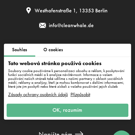
Westhafenstraße 1, 13353 Berlin
info@cleanwhale.de
Obchodní podmínky
Zásady ochrany osobních údajů
Souhlas
O cookies
Zásady cookies
Impressum
Tato webová stránka používá cookies
Soubory cookie používáme k personalizaci obsahu a reklam, k poskytování
funkcí sociálních médií a k analýze návštěvnosti. Informace o vašem
používání našich stránek také sdílíme s našimi partnery v oblasti sociálních
CleanWhale GmbH, HRB 240046 B, DE353460818
médií, reklamy a analýzy, kteří je mohou kombinovat s dalšími informacemi,
Westhafenstraße 1, 13353 Berlin
které jste jim poskytli nebo které získali z vašeho používání jejich služeb
Zásady ochrany osobních údajů
Přizpůsobit
OK, rozumím
Napište nám