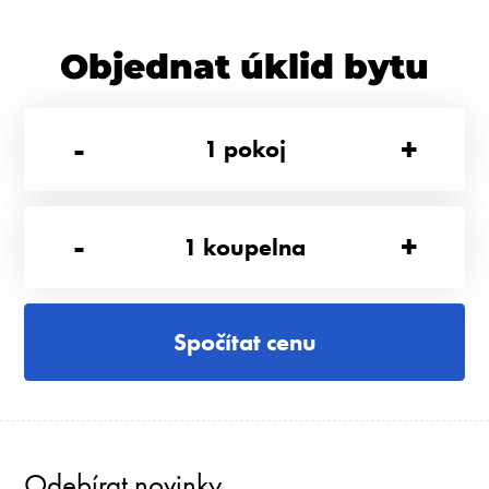
Objednat úklid bytu
-
+
1
pokoj
-
+
1
koupelna
Spočítat cenu
Odebírat novinky