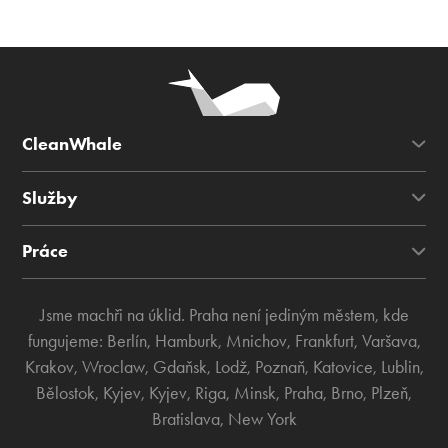
CleanWhale
Služby
Práce
Jsme machři na úklid. Praha není jediným městem, kde
fungujeme:
Berlín
,
Hamburk
,
Mnichov
,
Frankfurt
,
Varšava
,
Krakov
,
Wroclaw
,
Gdaňsk
,
Lodž
,
Poznaň
,
Katovice
,
Lublin
,
Bělostok
,
Kyjev
,
Kyjev
,
Riga
,
Minsk
,
Praha
,
Brno
,
Plzeň
,
Bratislava
,
New York