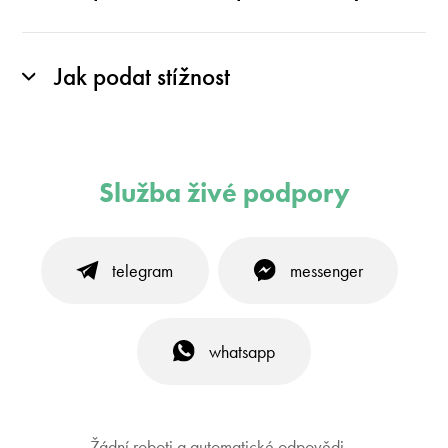
Jak podat stížnost
Služba živé podpory
telegram
messenger
whatsapp
Žádní roboti a automatické odpovědi –