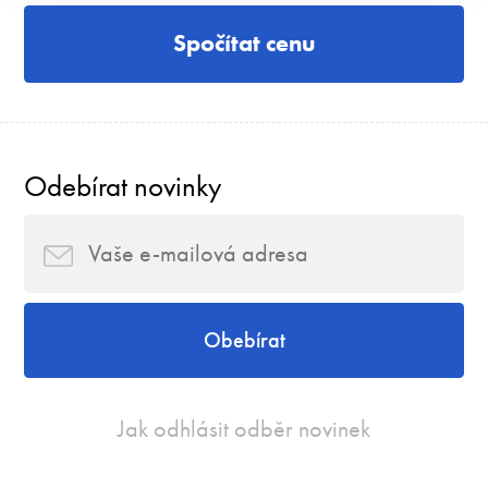
Spočítat cenu
Odebírat novinky
Obebírat
Jak odhlásit odběr novinek