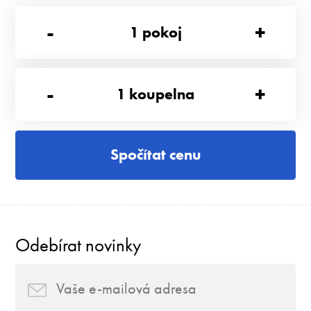
-
+
1
pokoj
-
+
1
koupelna
Spočítat cenu
Odebírat novinky