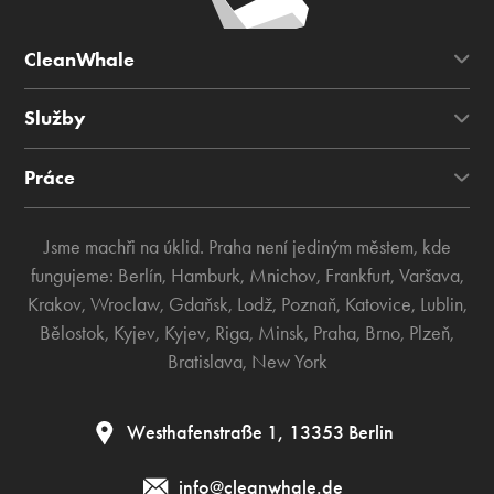
CleanWhale
Služby
Práce
Jsme machři na úklid. Praha není jediným městem, kde
fungujeme:
Berlín
,
Hamburk
,
Mnichov
,
Frankfurt
,
Varšava
,
Krakov
,
Wroclaw
,
Gdaňsk
,
Lodž
,
Poznaň
,
Katovice
,
Lublin
,
Bělostok
,
Kyjev
,
Kyjev
,
Riga
,
Minsk
,
Praha
,
Brno
,
Plzeň
,
Bratislava
,
New York
Westhafenstraße 1, 13353 Berlin
info@cleanwhale.de