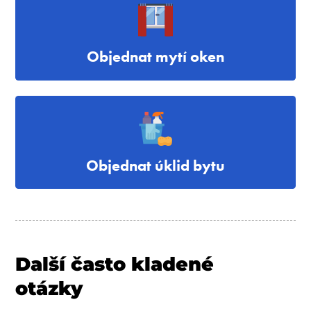
Objednat mytí oken
Objednat úklid bytu
Další často kladené
otázky