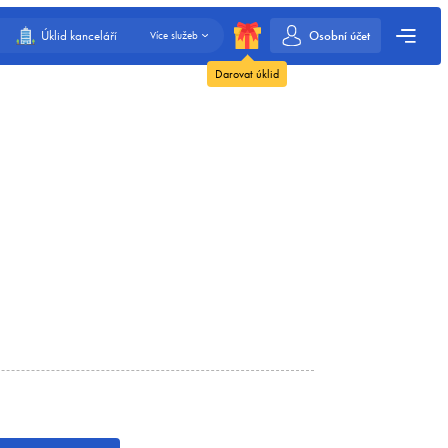
Osobní účet
Úklid kanceláří
Více služeb
Darovat úklid