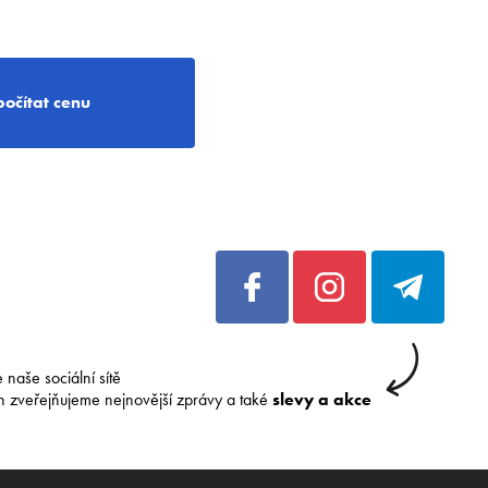
počítat cenu
e naše sociální sítě
h zveřejňujeme nejnovější zprávy a také
slevy a akce