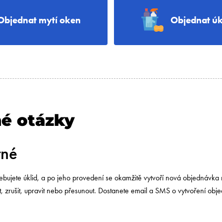
Objednat mytí oken
Objednat úk
né otázky
tné
ebujete úklid, a po jeho provedení se okamžitě vytvoří nová objednávka
t, zrušit, upravit nebo přesunout. Dostanete email a SMS o vytvoření obj