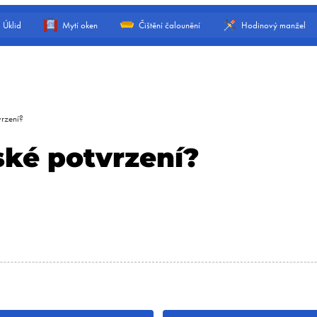
Úklid
Mytí oken
Čištění čalounění
Hodinový manžel
vrzení?
ské potvrzení?