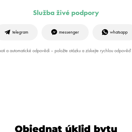
Služba živé podpory
telegram
messenger
whatsapp
oti a automatické odpovědi – položte otázku a získejte rychlou odpově
Objednat úklid bytu