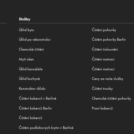
Služby
Úklid bytu
Čištění pohovky
Úklid po rekonstrukci
Čištění pohovky Berlín
Сhemické čištění
Čištění čalounění
Mytí oken
Čištění matrací
Úklid kanceláře
Čištění matrací
Úklid kuchyně
Ceny za naše služby
Konstruktor úklidu
Čištění trouby
Čištění koberců v Berlíně
Chemické čištění pohovky
Čištění koberců Berlín
Praní koberců
Čištění koberců
Čištění podlahových krytin v Berlíně