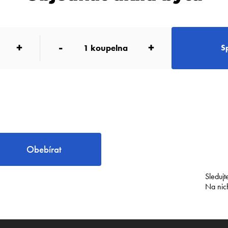
+
-
+
1
koupelna
S
Obebírat
Sledujt
Na nic