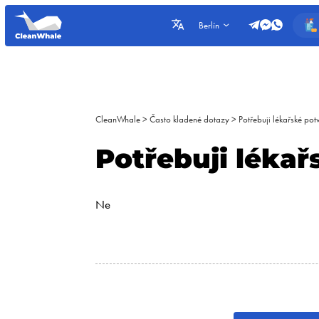
Berlín
CleanWhale
>
Často kladené dotazy
>
Potřebuji lékařské pot
Potřebuji lékař
Ne