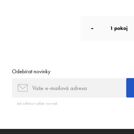
-
1
pokoj
Odebírat novinky
Jak odhlásit odběr novinek