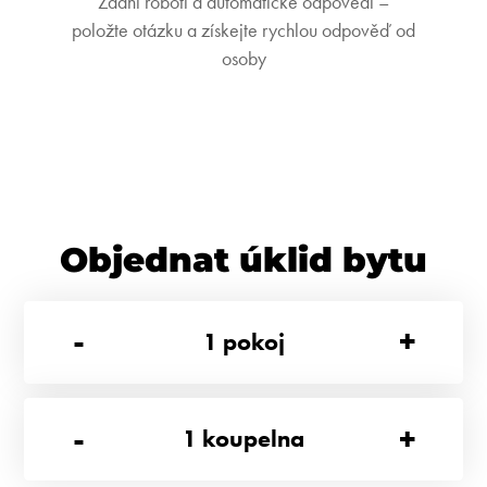
Žádní roboti a automatické odpovědi –
položte otázku a získejte rychlou odpověď od
osoby
Objednat úklid bytu
-
+
1
pokoj
-
+
1
koupelna