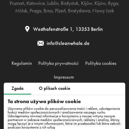
Poznań
,
Katowice
,
Lublin
,
Białystok
,
Kijów
,
Kijów
,
Ryga
,
Mińsk
,
Praga
,
Brno
,
Plzeň
,
Bratysława
,
Nowy Jork
Westhafenstraße 1, 13353 Berlin
info@cleanwhale.de
Regulamin
Polityka prywatności
Polityka cookies
Impressum
Zgoda
O plikach cookie
CleanWhale GmbH, HRB 240046 B, DE353460818
Ta strona używa plików cookie
Westhafenstraße 1, 13353 Berlin
Używamy plików cookie do personalizowania treści i reklam, udostępniania
funkcji mediów społecznościowych i analizowania naszego ruchu.
Udostępniamy również informacje o korzystaniu z naszej witryny naszym
partnerom w zakresie mediów społecznościowych, reklamy i analizy, którzy
mogą łączyć je z innymi informacjami, które im przekazałeś lub które zebrali
podczas korzystania z ich usług