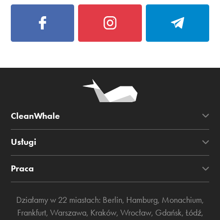
CleanWhale
Usługi
Praca
Działamy w 22 miastach:
Berlin
,
Hamburg
,
Monachium
,
Frankfurt
,
Warszawa
,
Kraków
,
Wrocław
,
Gdańsk
,
Łódź
,