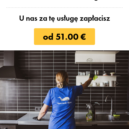
U nas za tę usługę zapłacisz
od 51.00 €