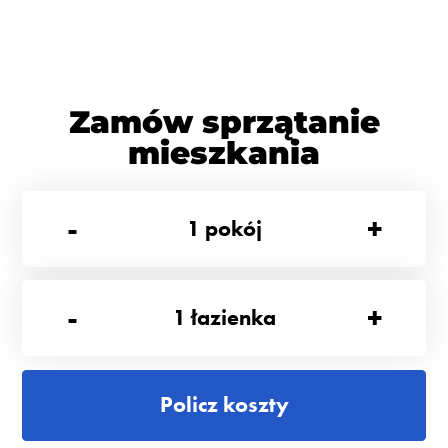
Zamów sprzątanie
mieszkania
-
+
1
pokój
-
+
1
łazienka
Policz koszty