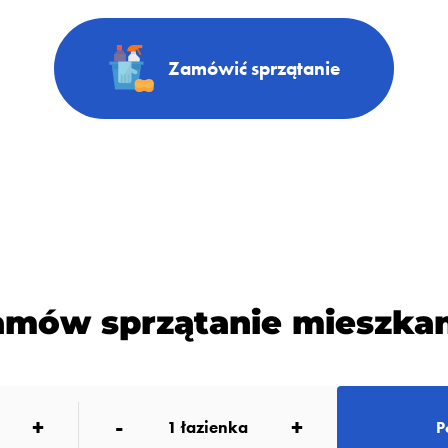
Zamówić sprzątanie
amów sprzątanie mieszkan
+
-
+
1
łazienka
P