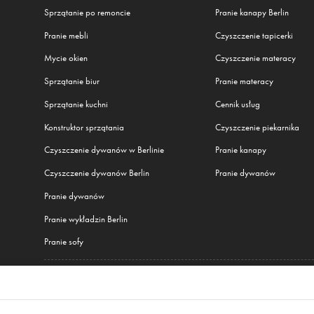
Sprzątanie po remoncie
Pranie kanapy Berlin
Pranie mebli
Czyszczenie tapicerki
Mycie okien
Czyszczenie materacy
Sprzątanie biur
Pranie materacy
Sprzątanie kuchni
Cennik usług
Konstruktor sprzątania
Czyszczenie piekarnika
Czyszczenie dywanów w Berlinie
Pranie kanapy
Czyszczenie dywanów Berlin
Pranie dywanów
Pranie dywanów
Pranie wykładzin Berlin
Pranie sofy
Wszystkie nasze usługi
amburg
,
Monachium
,
Frankfurt
,
Warszawa
,
Kraków
,
Wrocław
,
Gdańsk
,
Łódź
,
Poznań
,
K