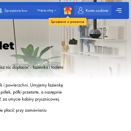
Konto osobiste
Sprzątanie biur
Więcej usług
Sprzątanie w prezencie
let
z nic dopłacać - łazienka i toaleta
łek i powierzchni. Umyjemy łazienkę
ółek, półki przetarte, a następnie
ić za umycie kabiny prysznicowej.
ie płacić przy zamawianiu