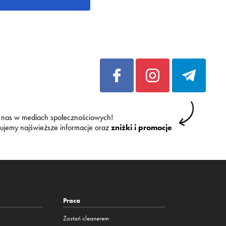
 nas w mediach społecznościowych!
kujemy najświeższe informacje oraz
zniżki i promocje
Praca
Zostań cleanerem