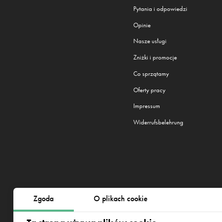
Pytania i odpowiedzi
Opinie
Nasze usługi
Zniżki i promocje
Co sprzątamy
Oferty pracy
Impressum
Widerrufsbelehrung
Zgoda
O plikach cookie
Działamy w 22 miastach:
Berlin
,
H