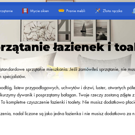
rzątanie
Mycie okien
Pranie mebli
Złota rączka
rzątanie łazienek i toa
 standardowe sprzątanie mieszkania. Jeśli zamówiłeś sprzątanie, nie musis
 specjalistów.
podłóg, listew przypodłogowych, uchwytów i drzwi, luster, otwartych pó
Odkurzymy dywanik i posprzątamy bałagan. Twoje rzeczy zostaną zdjęte z p
To kompletne czyszczenie łazienki i toalety. Nie musisz dodatkowo płac
enia, nadal liczone są jako jedna łazienka i nie musisz dodatkowo za n