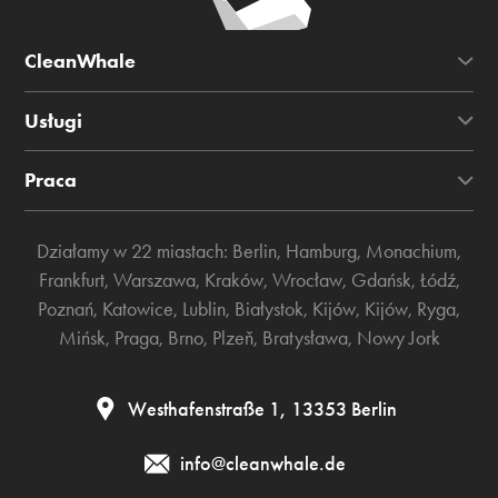
CleanWhale
Usługi
Praca
Działamy w 22 miastach:
Berlin
,
Hamburg
,
Monachium
,
Frankfurt
,
Warszawa
,
Kraków
,
Wrocław
,
Gdańsk
,
Łódź
,
Poznań
,
Katowice
,
Lublin
,
Białystok
,
Kijów
,
Kijów
,
Ryga
,
Mińsk
,
Praga
,
Brno
,
Plzeň
,
Bratysława
,
Nowy Jork
Westhafenstraße 1, 13353 Berlin
info@cleanwhale.de