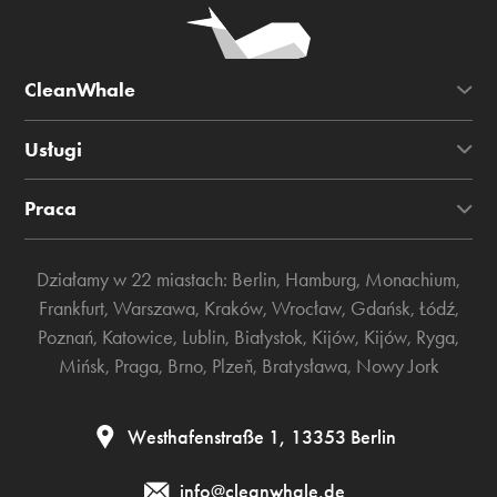
CleanWhale
Usługi
Praca
Działamy w 22 miastach:
Berlin
,
Hamburg
,
Monachium
,
Frankfurt
,
Warszawa
,
Kraków
,
Wrocław
,
Gdańsk
,
Łódź
,
Poznań
,
Katowice
,
Lublin
,
Białystok
,
Kijów
,
Kijów
,
Ryga
,
Mińsk
,
Praga
,
Brno
,
Plzeň
,
Bratysława
,
Nowy Jork
Westhafenstraße 1, 13353 Berlin
info@cleanwhale.de