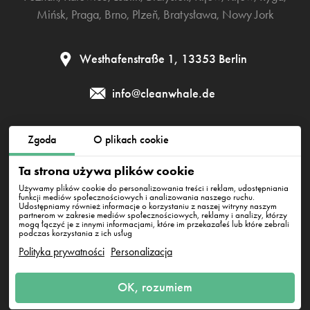
Mińsk
,
Praga
,
Brno
,
Plzeň
,
Bratysława
,
Nowy Jork
Westhafenstraße 1, 13353 Berlin
info@cleanwhale.de
Zgoda
O plikach cookie
Regulamin
Polityka prywatności
Polityka cookies
Ta strona używa plików cookie
Impressum
Używamy plików cookie do personalizowania treści i reklam, udostępniania
funkcji mediów społecznościowych i analizowania naszego ruchu.
Udostępniamy również informacje o korzystaniu z naszej witryny naszym
partnerom w zakresie mediów społecznościowych, reklamy i analizy, którzy
CleanWhale GmbH, HRB 240046 B, DE353460818
mogą łączyć je z innymi informacjami, które im przekazałeś lub które zebrali
Westhafenstraße 1, 13353 Berlin
podczas korzystania z ich usług
Polityka prywatności
Personalizacja
OK, rozumiem