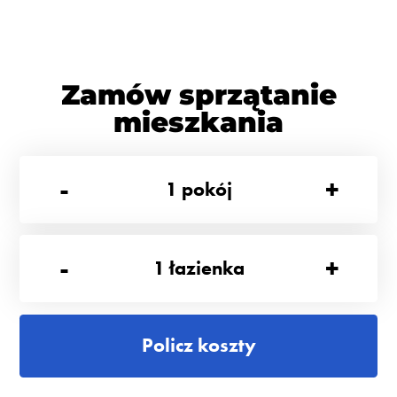
Zamów sprzątanie
mieszkania
-
+
1
pokój
-
+
1
łazienka
Policz koszty