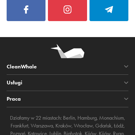
CleanWhale
Usługi
Praca
Działamy w 22 miastach:
Berlin
,
Hamburg
,
Monachium
,
Frankfurt
,
Warszawa
,
Kraków
,
Wrocław
,
Gdańsk
,
Łódź
,
Poznań
,
Katowice
,
Lublin
,
Białystok
,
Kijów
,
Kijów
,
Ryga
,