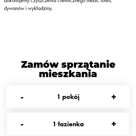
dokonujemy czyszczenia chemicznego mebli, foteli,
dywanów i wykładziny.
Zamów sprzątanie
mieszkania
-
+
1
pokój
-
+
1
łazienka