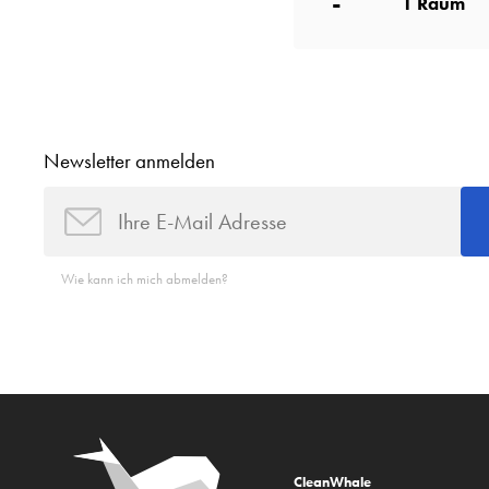
-
1
Raum
Newsletter anmelden
Wie kann ich mich abmelden?
CleanWhale