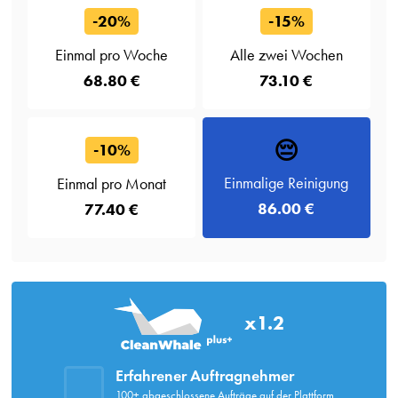
-20%
-15%
Einmal pro Woche
Alle zwei Wochen
68.80 €
73.10 €
😔
-10%
Einmalige Reinigung
Einmal pro Monat
86.00 €
77.40 €
x1.2
Erfahrener Auftragnehmer
100+ abgeschlossene Aufträge auf der Plattform