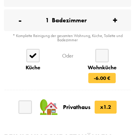
-
+
1
Badezimmer
* Komplette Reinigung der gesamten Wohnung, Küche, Toilette und
Badezimmer
Oder
Küche
Wohnküche
-6.00 €
Privathaus
x1.2