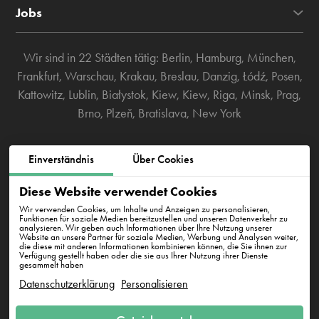
Jobs
Wir sind in 22 Städten tätig:
Berlin
,
Hamburg
,
München
,
Frankfurt
,
Warschau
,
Krakau
,
Breslau
,
Danzig
,
Łódź
,
Posen
,
Kattowitz
,
Lublin
,
Białystok
,
Kiew
,
Kiew
,
Riga
,
Minsk
,
Prag
,
Brno
,
Plzeň
,
Bratislava
,
New York
Westhafenstraße 1, 13353 Berlin
Einverständnis
Über Cookies
Diese Website verwendet Cookies
info@cleanwhale.de
Wir verwenden Cookies, um Inhalte und Anzeigen zu personalisieren,
Funktionen für soziale Medien bereitzustellen und unseren Datenverkehr zu
analysieren. Wir geben auch Informationen über Ihre Nutzung unserer
Website an unsere Partner für soziale Medien, Werbung und Analysen weiter,
AGB zur Nutzung der Plattform
Datenschutzerklärung
die diese mit anderen Informationen kombinieren können, die Sie ihnen zur
Verfügung gestellt haben oder die sie aus Ihrer Nutzung ihrer Dienste
gesammelt haben
Cookie-Richtlinie
Impressum
Datenschutzerklärung
Personalisieren