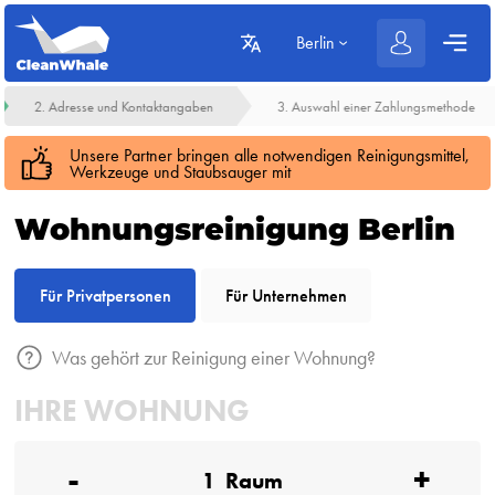
Berlin
2. Adresse und Kontaktangaben
3. Auswahl einer Zahlungsmethode
Unsere Partner bringen alle notwendigen Reinigungsmittel,
Werkzeuge und Staubsauger mit
Wohnungsreinigung Berlin
Für Privatpersonen
Für Unternehmen
Was gehört zur Reinigung einer Wohnung?
IHRE WOHNUNG
-
+
1
Raum