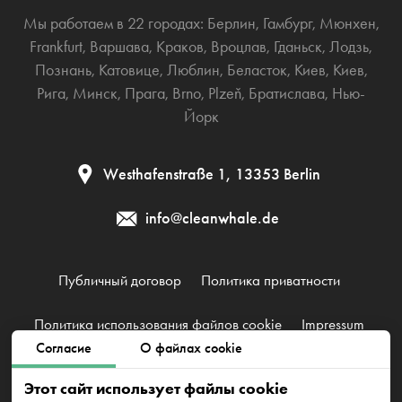
Мы работаем в 22 городах:
Берлин
,
Гамбург
,
Мюнхен
,
Frankfurt
,
Варшава
,
Краков
,
Вроцлав
,
Гданьск
,
Лодзь
,
Познань
,
Катовице
,
Люблин
,
Беласток
,
Киев
,
Киев
,
Рига
,
Минск
,
Прага
,
Brno
,
Plzeň
,
Братислава
,
Нью-
Йорк
Westhafenstraße 1, 13353 Berlin
info@cleanwhale.de
Публичный договор
Политика приватности
Политика использования файлов cookie
Impressum
Согласие
О файлах cookie
CleanWhale GmbH, HRB 240046 B, DE353460818
Этот сайт использует файлы cookie
Westhafenstraße 1, 13353 Berlin