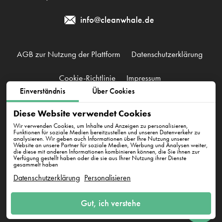
info@cleanwhale.de
AGB zur Nutzung der Plattform
Datenschutzerklärung
Cookie-Richtlinie
Impressum
Einverständnis
Über Cookies
CleanWhale GmbH, HRB 240046 B, DE353460818
Diese Website verwendet Cookies
Westhafenstraße 1, 13353 Berlin
Wir verwenden Cookies, um Inhalte und Anzeigen zu personalisieren,
Funktionen für soziale Medien bereitzustellen und unseren Datenverkehr zu
analysieren. Wir geben auch Informationen über Ihre Nutzung unserer
Website an unsere Partner für soziale Medien, Werbung und Analysen weiter,
die diese mit anderen Informationen kombinieren können, die Sie ihnen zur
Verfügung gestellt haben oder die sie aus Ihrer Nutzung ihrer Dienste
gesammelt haben
Datenschutzerklärung
Personalisieren
E-Mail an uns
Gut, ich verstehe