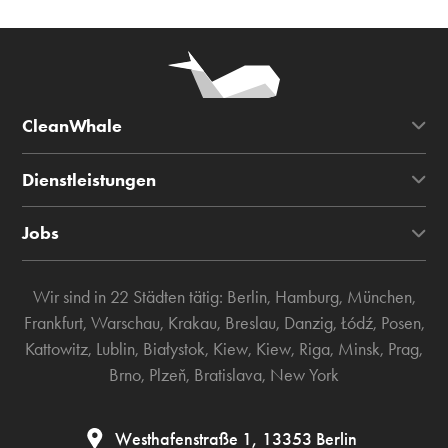
CleanWhale
Dienstleistungen
Jobs
Wir sind in 22 Städten tätig:
Berlin
,
Hamburg
,
München
,
Frankfurt
,
Warschau
,
Krakau
,
Breslau
,
Danzig
,
Łódź
,
Posen
,
Kattowitz
,
Lublin
,
Białystok
,
Kiew
,
Kiew
,
Riga
,
Minsk
,
Prag
,
Brno
,
Plzeň
,
Bratislava
,
New York
Westhafenstraße 1, 13353 Berlin