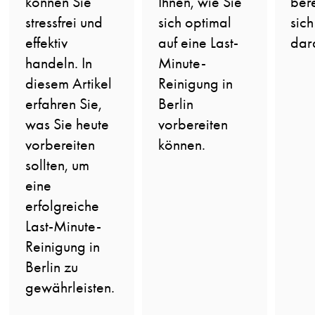
ber
können Sie
Ihnen, wie Sie
sic
stressfrei und
sich optimal
dar
effektiv
auf eine Last-
handeln. In
Minute-
diesem Artikel
Reinigung in
erfahren Sie,
Berlin
was Sie heute
vorbereiten
vorbereiten
können.
sollten, um
eine
erfolgreiche
Last-Minute-
Reinigung in
Berlin zu
gewährleisten.