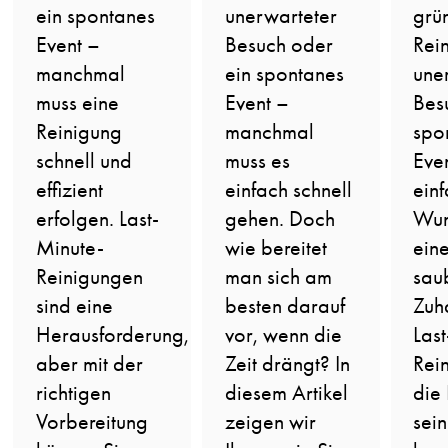
grü
ein spontanes
unerwarteter
Rei
Event –
Besuch oder
une
manchmal
ein spontanes
Bes
muss eine
Event –
spo
Reinigung
manchmal
Eve
schnell und
muss es
ein
effizient
einfach schnell
Wun
erfolgen. Last-
gehen. Doch
ein
Minute-
wie bereitet
sau
Reinigungen
man sich am
Zuh
sind eine
besten darauf
Las
Herausforderung,
vor, wenn die
Rei
aber mit der
Zeit drängt? In
die
richtigen
diesem Artikel
sei
Vorbereitung
zeigen wir