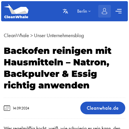
Berlin
CleanWhale
>
Unser Unternehmensblog
Backofen reinigen mit
Hausmitteln – Natron,
Backpulver & Essig
richtig anwenden
Cleanwhale.de
14.09.2024
Wer regelmäßig kocht, weiß, wie schwierig es sein kann, den