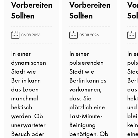
Vo
Vorbereiten
Vorbereiten
Sol
Sollten️
Sollten️
06.08.2026
05.08.2026
In e
In einer
In einer
pul
dynamischen
pulsierenden
Sta
Stadt wie
Stadt wie
Ber
Berlin kann
Berlin kann es
das
das Leben
vorkommen,
hekt
manchmal
dass Sie
und
hektisch
plötzlich eine
blei
werden. Ob
Last-Minute-
kein
unerwarteter
Reinigung
ein
Besuch oder
benötigen. Ob