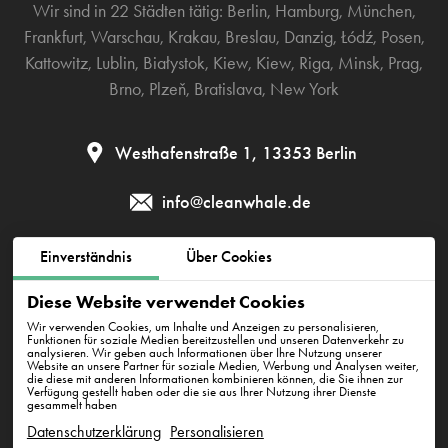
Wir sind in 22 Städten tätig:
Berlin
,
Hamburg
,
München
,
Frankfurt
,
Warschau
,
Krakau
,
Breslau
,
Danzig
,
Łódź
,
Posen
,
Kattowitz
,
Lublin
,
Białystok
,
Kiew
,
Kiew
,
Riga
,
Minsk
,
Prag
,
Brno
,
Plzeň
,
Bratislava
,
New York
Westhafenstraße 1, 13353 Berlin
info@cleanwhale.de
Einverständnis
Über Cookies
AGB zur Nutzung der Plattform
Datenschutzerklärung
Diese Website verwendet Cookies
Cookie-Richtlinie
Impressum
Wir verwenden Cookies, um Inhalte und Anzeigen zu personalisieren,
Funktionen für soziale Medien bereitzustellen und unseren Datenverkehr zu
analysieren. Wir geben auch Informationen über Ihre Nutzung unserer
Website an unsere Partner für soziale Medien, Werbung und Analysen weiter,
die diese mit anderen Informationen kombinieren können, die Sie ihnen zur
CleanWhale GmbH, HRB 240046 B, DE353460818
Verfügung gestellt haben oder die sie aus Ihrer Nutzung ihrer Dienste
Westhafenstraße 1, 13353 Berlin
gesammelt haben
Datenschutzerklärung
Personalisieren