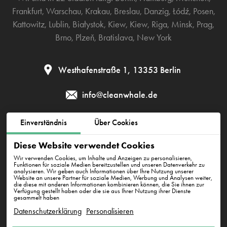
Frankfurt
,
Warschau
,
Krakau
,
Breslau
,
Danzig
,
Łódź
,
Posen
,
Kattowitz
,
Lublin
,
Białystok
,
Kiew
,
Kiew
,
Riga
,
Minsk
,
Prag
,
Brno
,
Plzeň
,
Bratislava
,
New York
Westhafenstraße 1, 13353 Berlin
info@cleanwhale.de
Einverständnis
Über Cookies
AGB zur Nutzung der Plattform
Datenschutzerklärung
Diese Website verwendet Cookies
Cookie-Richtlinie
Impressum
Wir verwenden Cookies, um Inhalte und Anzeigen zu personalisieren,
Funktionen für soziale Medien bereitzustellen und unseren Datenverkehr zu
analysieren. Wir geben auch Informationen über Ihre Nutzung unserer
Website an unsere Partner für soziale Medien, Werbung und Analysen weiter,
die diese mit anderen Informationen kombinieren können, die Sie ihnen zur
CleanWhale GmbH, HRB 240046 B, DE353460818
Verfügung gestellt haben oder die sie aus Ihrer Nutzung ihrer Dienste
Westhafenstraße 1, 13353 Berlin
gesammelt haben
Datenschutzerklärung
Personalisieren