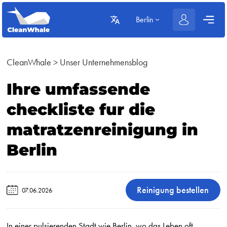
Berlin
CleanWhale
>
Unser Unternehmensblog
Ihre umfassende
checkliste fur die
matratzenreinigung in
Berlin
Reinigung bestellen
07.06.2026
In einer pulsierenden Stadt wie Berlin, wo das Leben oft