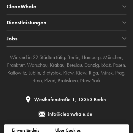
CleanWhale
Dienstleistungen
Jobs
Wir sind in 22 Städten tätig:
Berlin
,
Hamburg
,
München
,
Frankfurt
,
Warschau
,
Krakau
,
Breslau
,
Danzig
,
Łódź
,
Posen
,
Kattowitz
,
Lublin
,
Białystok
,
Kiew
,
Kiew
,
Riga
,
Minsk
,
Prag
,
Brno
,
Plzeň
,
Bratislava
,
New York
Westhafenstraße 1, 13353 Berlin
info@cleanwhale.de
Einverständnis
Über Cookies