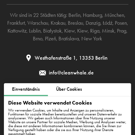
Wir sind in 22 Städten tätig:
Berlin
,
Hamburg
,
München
,
Frankfurt
,
Warschau
,
Krakau
,
Breslau
,
Danzig
,
Łódź
,
Posen
,
Kattowitz
,
Lublin
,
Białystok
,
Kiew
,
Kiew
,
Riga
,
Minsk
,
Prag
,
Brno
,
Plzeň
,
Bratislava
,
New York
Westhafenstraße 1, 13353 Berlin
info@cleanwhale.de
Einverständnis
Über Cookies
AGB zur Nutzung der Plattform
Datenschutzerklärung
Diese Website verwendet Cookies
Cookie-Richtlinie
Impressum
Wir verwenden Cookies, um Inhalte und Anzeigen zu personalisieren,
Funktionen für soziale Medien bereitzustellen und unseren Datenverkehr zu
analysieren. Wir geben auch Informationen über Ihre Nutzung unserer
Website an unsere Partner für soziale Medien, Werbung und Analysen weiter,
die diese mit anderen Informationen kombinieren können, die Sie ihnen zur
CleanWhale GmbH, HRB 240046 B, DE353460818
Verfügung gestellt haben oder die sie aus Ihrer Nutzung ihrer Dienste
Westhafenstraße 1, 13353 Berlin
gesammelt haben