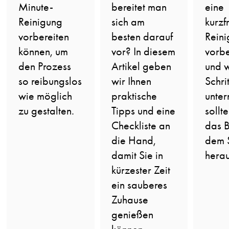
Minute-
bereitet man
eine
Reinigung
sich am
kurzfr
vorbereiten
besten darauf
Rein
können, um
vor? In diesem
vorbe
den Prozess
Artikel geben
und 
so reibungslos
wir Ihnen
Schri
wie möglich
praktische
unte
zu gestalten.
Tipps und eine
sollt
Checkliste an
das B
die Hand,
dem 
damit Sie in
herau
kürzester Zeit
ein sauberes
Zuhause
genießen