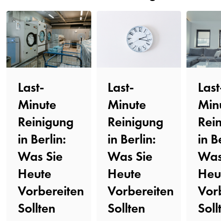
Last-
Last-
Last
Minute
Minute
Min
Reinigung
Reinigung
Rei
in Berlin:
in Berlin:
in B
Was Sie
Was Sie
Was
Heute
Heute
Heu
Vorbereiten
Vorbereiten
Vor
Sollten️
Sollten️
Soll