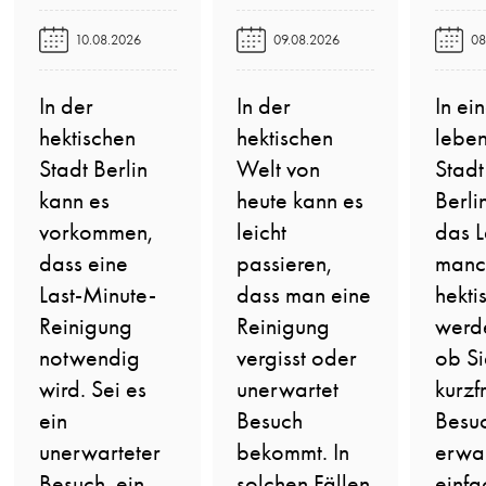
10.08.2026
09.08.2026
08
In der
In der
In ei
hektischen
hektischen
lebe
Stadt Berlin
Welt von
Stadt
kann es
heute kann es
Berli
vorkommen,
leicht
das 
dass eine
passieren,
manc
Last-Minute-
dass man eine
hekti
Reinigung
Reinigung
werde
notwendig
vergisst oder
ob Si
wird. Sei es
unerwartet
kurzfr
ein
Besuch
Besu
unerwarteter
bekommt. In
erwa
Besuch, ein
solchen Fällen
einfa