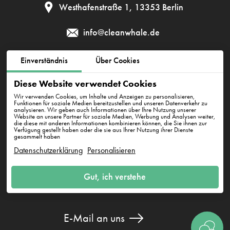
Westhafenstraße 1, 13353 Berlin
info@cleanwhale.de
Einverständnis
Über Cookies
AGB zur Nutzung der Plattform
Datenschutzerklärung
Diese Website verwendet Cookies
Cookie-Richtlinie
Impressum
Wir verwenden Cookies, um Inhalte und Anzeigen zu personalisieren,
Funktionen für soziale Medien bereitzustellen und unseren Datenverkehr zu
analysieren. Wir geben auch Informationen über Ihre Nutzung unserer
Website an unsere Partner für soziale Medien, Werbung und Analysen weiter,
die diese mit anderen Informationen kombinieren können, die Sie ihnen zur
CleanWhale GmbH, HRB 240046 B, DE353460818
Verfügung gestellt haben oder die sie aus Ihrer Nutzung ihrer Dienste
Westhafenstraße 1, 13353 Berlin
gesammelt haben
Datenschutzerklärung
Personalisieren
Gut, ich verstehe
E-Mail an uns