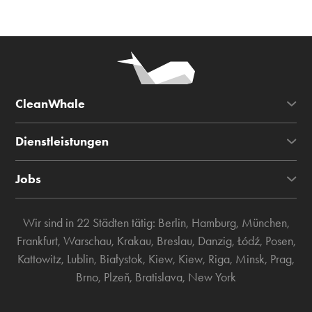
CleanWhale
Dienstleistungen
Jobs
Wir sind in 22 Städten tätig:
Berlin
,
Hamburg
,
München
,
Frankfurt
,
Warschau
,
Krakau
,
Breslau
,
Danzig
,
Łódź
,
Posen
,
Kattowitz
,
Lublin
,
Białystok
,
Kiew
,
Kiew
,
Riga
,
Minsk
,
Prag
,
Brno
,
Plzeň
,
Bratislava
,
New York