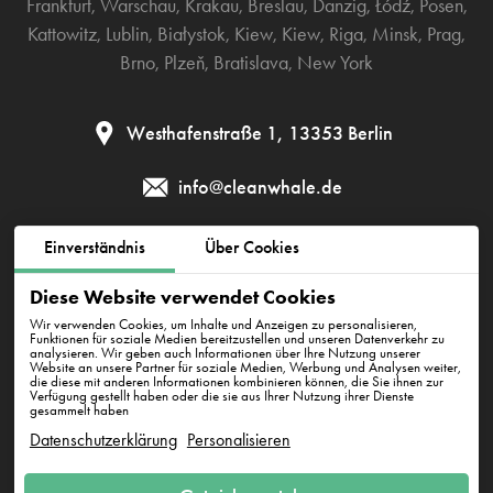
Frankfurt
,
Warschau
,
Krakau
,
Breslau
,
Danzig
,
Łódź
,
Posen
,
Kattowitz
,
Lublin
,
Białystok
,
Kiew
,
Kiew
,
Riga
,
Minsk
,
Prag
,
Brno
,
Plzeň
,
Bratislava
,
New York
Westhafenstraße 1, 13353 Berlin
info@cleanwhale.de
Einverständnis
Über Cookies
AGB zur Nutzung der Plattform
Datenschutzerklärung
Diese Website verwendet Cookies
Cookie-Richtlinie
Impressum
Wir verwenden Cookies, um Inhalte und Anzeigen zu personalisieren,
Funktionen für soziale Medien bereitzustellen und unseren Datenverkehr zu
analysieren. Wir geben auch Informationen über Ihre Nutzung unserer
Website an unsere Partner für soziale Medien, Werbung und Analysen weiter,
die diese mit anderen Informationen kombinieren können, die Sie ihnen zur
CleanWhale GmbH, HRB 240046 B, DE353460818
Verfügung gestellt haben oder die sie aus Ihrer Nutzung ihrer Dienste
Westhafenstraße 1, 13353 Berlin
gesammelt haben
Datenschutzerklärung
Personalisieren