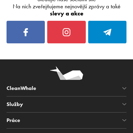
Na nich zveřejňujeme nejnovější zprávy a také
slevy a akce
CleanWhale
Služby
Práce