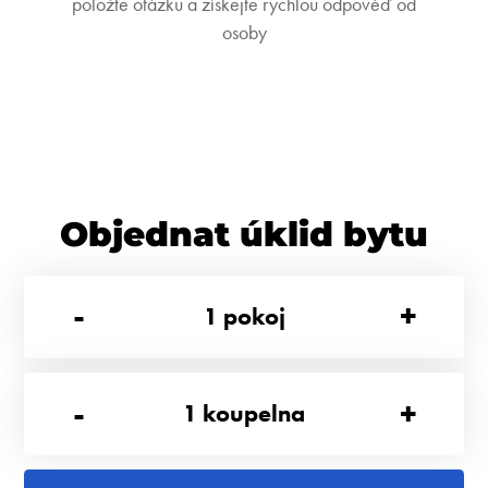
položte otázku a získejte rychlou odpověď od
osoby
Objednat úklid bytu
-
+
1
pokoj
-
+
1
koupelna