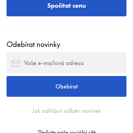
Spočítat cenu
Odebírat novinky
Obebírat
Jak odhlásit odběr novinek
Sledujte naše sociální sítě