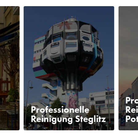
Pro
Professionelle
Re
Reinigung Steglitz
Po