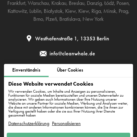
Frankfurt
,
Warschau
,
Krakau
,
Breslau
,
Danzig
,
Łódź
,
Posen
,
Kattowitz
,
Lublin
,
Białystok
,
Kiew
,
Kiew
,
Riga
,
Minsk
,
Prag
,
Brno
,
Plzeň
,
Bratislava
,
New York
Westhafenstraße 1, 13353 Berlin
info@cleanwhale.de
Einverständnis
Über Cookies
AGB zur Nutzung der Plattform
Datenschutzerklärung
Diese Website verwendet Cookies
Cookie-Richtlinie
Impressum
Wir verwenden Cookies, um Inhalte und Anzeigen zu personalisieren,
Funktionen für soziale Medien bereitzustellen und unseren Datenverkehr zu
analysieren. Wir geben auch Informationen über Ihre Nutzung unserer
Website an unsere Partner für soziale Medien, Werbung und Analysen weiter,
die diese mit anderen Informationen kombinieren können, die Sie ihnen zur
CleanWhale GmbH, HRB 240046 B, DE353460818
Verfügung gestellt haben oder die sie aus Ihrer Nutzung ihrer Dienste
Westhafenstraße 1, 13353 Berlin
gesammelt haben
Datenschutzerklärung
Personalisieren