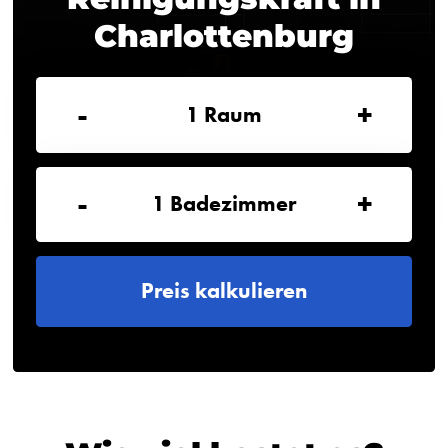
Charlottenburg
-
+
1
Raum
-
+
1
Badezimmer
Preis kalkulieren