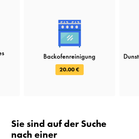
es
Backofenreinigung
Duns
20.00 €
Sie sind auf der Suche
nach einer