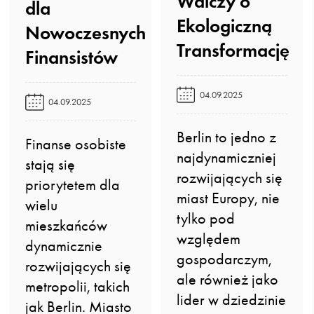
Walczy o
dla
Ekologiczną
Nowoczesnych
Transformację️
Finansistów️
04.09.2025
04.09.2025
Berlin to jedno z
Finanse osobiste
najdynamiczniej
stają się
rozwijających się
priorytetem dla
miast Europy, nie
wielu
tylko pod
mieszkańców
względem
dynamicznie
gospodarczym,
rozwijających się
ale również jako
metropolii, takich
lider w dziedzinie
jak Berlin. Miasto