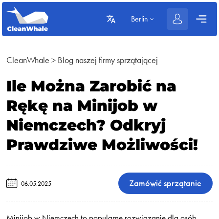
Berlin
CleanWhale
>
Blog naszej firmy sprzątającej
Ile Można Zarobić na
Rękę na Minijob w
Niemczech? Odkryj
Prawdziwe Możliwości!
Zamówić sprzątanie
06.05.2025
Minijob w Niemczech to popularne rozwiązanie dla osób