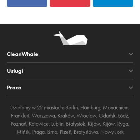
CleanWhale
Usługi
Praca
Działamy w 22 miastach:
Berlin
,
Hamburg
,
Monachium
,
Frankfurt
,
Warszawa
,
Kraków
,
Wrocław
,
Gdańsk
,
Łódź
,
Poznań
,
Katowice
,
Lublin
,
Białystok
,
Kijów
,
Kijów
,
Ryga
,
Mińsk
,
Praga
,
Brno
,
Plzeň
,
Bratysława
,
Nowy Jork