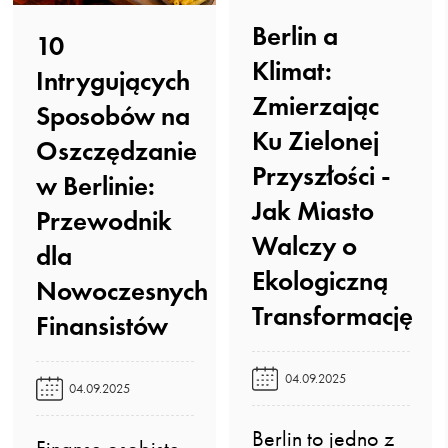
Berlin a
10
Klimat:
Intrygujących
Zmierzając
Sposobów na
Ku Zielonej
Oszczędzanie
Przyszłości -
w Berlinie:
Jak Miasto
Przewodnik
Walczy o
dla
Ekologiczną
Nowoczesnych
Transformację️
Finansistów️
04.09.2025
04.09.2025
Berlin to jedno z