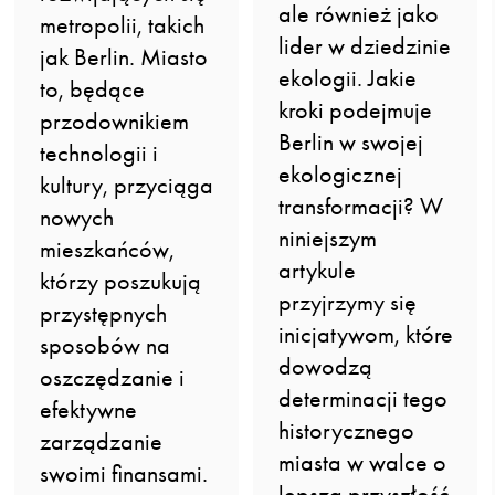
ale również jako
metropolii, takich
lider w dziedzinie
jak Berlin. Miasto
ekologii. Jakie
to, będące
kroki podejmuje
przodownikiem
Berlin w swojej
technologii i
ekologicznej
kultury, przyciąga
transformacji? W
nowych
niniejszym
mieszkańców,
artykule
którzy poszukują
przyjrzymy się
przystępnych
inicjatywom, które
sposobów na
dowodzą
oszczędzanie i
determinacji tego
efektywne
historycznego
zarządzanie
miasta w walce o
swoimi finansami.
lepszą przyszłość