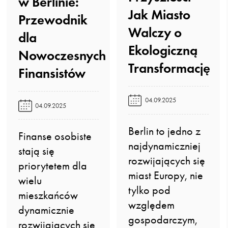
w Berlinie:
Jak Miasto
Przewodnik
Walczy o
dla
Ekologiczną
Nowoczesnych
Transformację️
Finansistów️
04.09.2025
04.09.2025
Berlin to jedno z
Finanse osobiste
najdynamiczniej
stają się
rozwijających się
priorytetem dla
miast Europy, nie
wielu
tylko pod
mieszkańców
względem
dynamicznie
gospodarczym,
rozwijających się