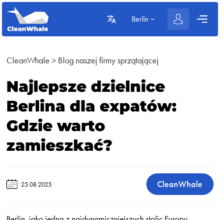
Berlin
CleanWhale
>
Blog naszej firmy sprzątającej
Najlepsze dzielnice
Berlina dla expatów:
Gdzie warto
zamieszkać?
CleanWhale
25.08.2025
Berlin, jako jedna z najdynamiczniejszych stolic Europy,