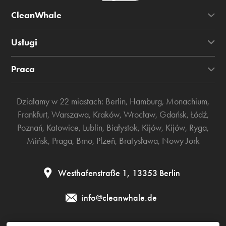
CleanWhale
Usługi
Praca
Działamy w 22 miastach:
Berlin
,
Hamburg
,
Monachium
,
Frankfurt
,
Warszawa
,
Kraków
,
Wrocław
,
Gdańsk
,
Łódź
,
Poznań
,
Katowice
,
Lublin
,
Białystok
,
Kijów
,
Kijów
,
Ryga
,
Mińsk
,
Praga
,
Brno
,
Plzeň
,
Bratysława
,
Nowy Jork
Westhafenstraße 1, 13353 Berlin
info@cleanwhale.de